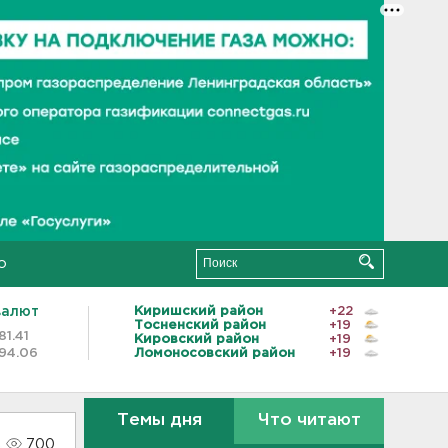
о
валют
Киришский район
+22
Тосненский район
+19
81.41
Кировский район
+19
94.06
Ломоносовский район
+19
Темы дня
Что читают
700