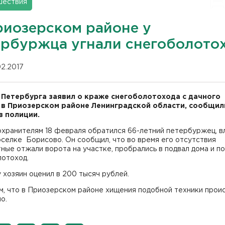
шествия
риозерском районе у
ербуржца угнали снегоболото
02.2017
Петербурга заявил о краже снегоболотохода с дачного
 в Приозерском районе Ленинградской области, сообщил
в полиции.
охранителям 18 февраля обратился 66-летний петербуржец, в
оселке Борисово. Он сообщил, что во время его отсутствия
ные отжали ворота на участке, пробрались в подвал дома и п
лотоход.
хозяин оценил в 200 тысяч рублей.
м, что в Приозерском районе хищения подобной техники прои
о.