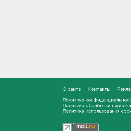
пропавшего в
Новогорелово. Он утонул
16:41
Бывшего директора Popcorn
Books приговорили к 4 годам
условно
16:16
Выходные в Ленобласти
порадуют теплом. Но
местами будет дождливо и
ветрено
16:02
О сайте
Контакты
Рекла
В магазин — с арматурой. В
Шушарах дама добывала
Политика конфиденциальнос
товар не голыми руками
Политика обработки персона
15:58
Политика использования coo
Товары Wildberries будут
храниться и на партнерских