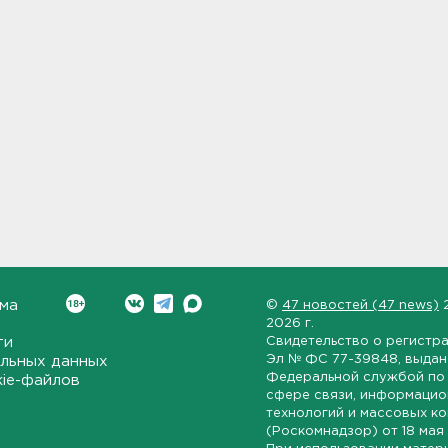
ма
©
47 новостей (47 news)
2026 г.
ти
Свидетельство о регистр
Эл № ФС 77-39848
, выда
льных данных
Федеральной службой по 
kie-файлов
сфере связи, информаци
технологий и массовых к
(Роскомнадзор) от
18 мая