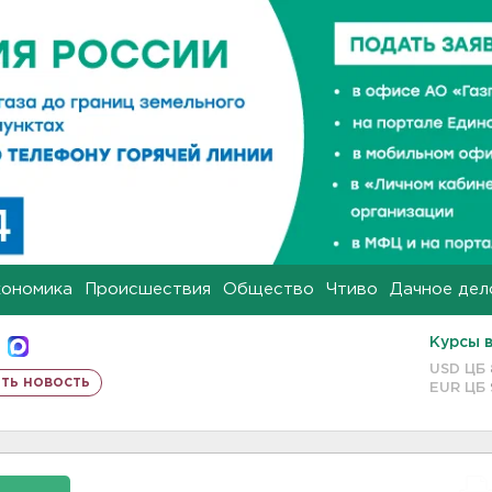
кономика
Происшествия
Общество
Чтиво
Дачное дел
Курсы 
USD ЦБ
ть новость
EUR ЦБ