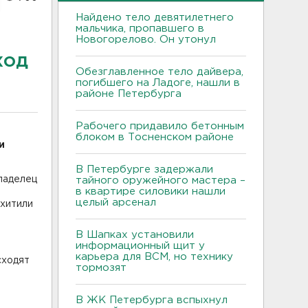
Найдено тело девятилетнего
мальчика, пропавшего в
Новогорелово. Он утонул
ход
Обезглавленное тело дайвера,
погибшего на Ладоге, нашли в
районе Петербурга
Рабочего придавило бетонным
блоком в Тосненском районе
и
В Петербурге задержали
ладелец
тайного оружейного мастера –
в квартире силовики нашли
целый арсенал
охитили
В Шапках установили
информационный щит у
карьера для ВСМ, но технику
сходят
тормозят
В ЖК Петербурга вспыхнул