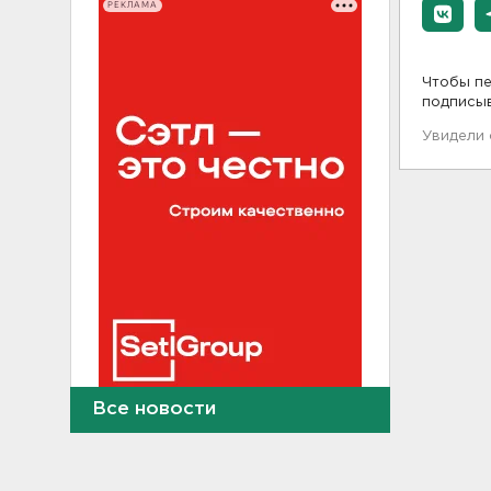
РЕКЛАМА
Чтобы пе
подписы
Увидели
Все новости
Найдено тело
девятилетнего мальчика,