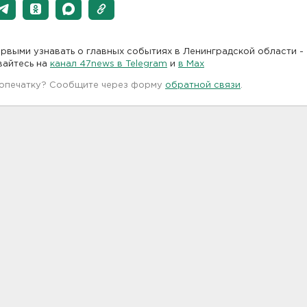
рвыми узнавать о главных событиях в Ленинградской области -
вайтесь на
канал 47news в Telegram
и
в Maх
 опечатку? Сообщите через форму
обратной связи
.