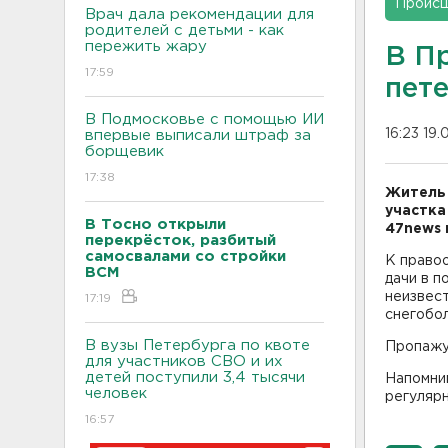
Проис
Врач дала рекомендации для
родителей с детьми - как
пережить жару
В П
17:59
пет
В Подмосковье с помощью ИИ
16:23 19.
впервые выписали штраф за
борщевик
17:38
Житель 
участка
В Тосно открыли
47news 
перекрёсток, разбитый
самосвалами со стройки
К право
ВСМ
дачи в п
неизвест
17:19
снегобо
В вузы Петербурга по квоте
Пропажу 
для участников СВО и их
детей поступили 3,4 тысячи
Напомни
человек
регулярн
16:57