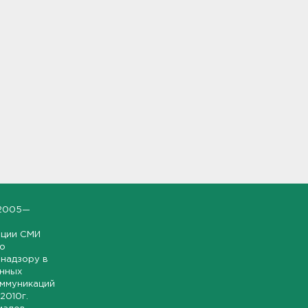
2005—
ации СМИ
но
надзору в
онных
оммуникаций
 2010г.