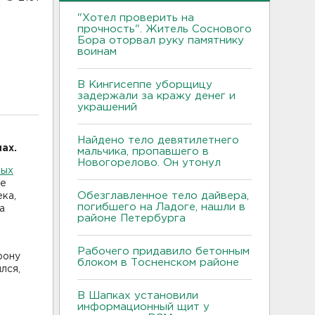
"Хотел проверить на
прочность". Житель Соснового
Бора оторвал руку памятнику
воинам
В Кингисеппе уборщицу
задержали за кражу денег и
украшений
Найдено тело девятилетнего
ах.
мальчика, пропавшего в
Новогорелово. Он утонул
вых
ре
Обезглавленное тело дайвера,
ка,
погибшего на Ладоге, нашли в
а
районе Петербурга
Рабочего придавило бетонным
рону
блоком в Тосненском районе
лся,
В Шапках установили
информационный щит у