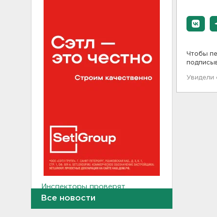
Чтобы пе
подписы
Увидели
Инспекторы проверят
водителей на трезвость в
Все новости
Петербурге и Ленобласти
09:54