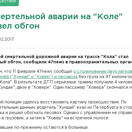
шествия
мертельной аварии на "Коле"
вел обгон
02.2017
й смертельной дорожной аварии на трассе "Кола" стал
ый обгон, сообщили 47news в правоохранительных орган
м, что 11 февраля 47news сообщал
о столкновении двух легко
лей ("Хундай" и "Ховер") и лесовоза
без груза на 97 километ
Кола". В результате ДТП серьезные травмы получили 4 челове
Хундае", двое в "Ховере". Один пассажир "Ховера" скончался н
й полиции удалось восстановить картину происшествия. По
тельным данным, водитель "Хундай" ехал из Петербурга в сто
а и решил обогнать лесовоз. Однако с управлением не справи
 в грузовик, а затем в "Ховер" на встречной полосе.
авшие по-прежнему остаются в больнице.