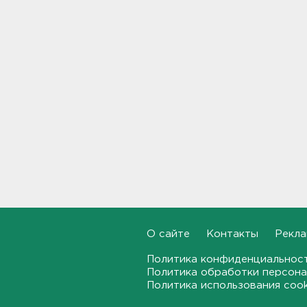
Почти 400 за ночь, почти 90 -
за утро - беспилотники
атакуют регионы России
09:23
Комтранс напомнил о
маршрутах «наземки» на
фоне переноса электричек
Московского направления
23:53, 07.08.2026
В Ленобласти и Петербурге
не появилось безопасных для
купания пляжей
23:32, 07.08.2026
О сайте
Контакты
Рекла
Журналистку Гордееву*
Политика конфиденциальнос
хотят объявить в розыск.
Политика обработки персона
Подозревают в фейках об
Политика использования coo
армии
22:54, 07.08.2026