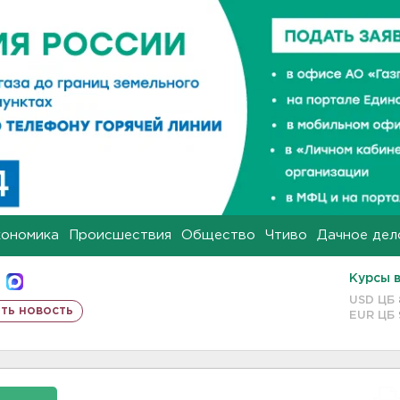
кономика
Происшествия
Общество
Чтиво
Дачное дел
Курсы 
USD ЦБ
ть новость
EUR ЦБ