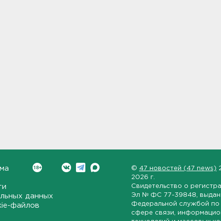
ма
©
47 новостей (47 news)
2026 г.
ти
Свидетельство о регистр
Эл № ФС 77-39848
, выда
льных данных
Федеральной службой по 
kie-файлов
сфере связи, информаци