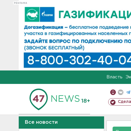
РЕКЛАМА
Власть
Э
18+
Сдела
Все новости