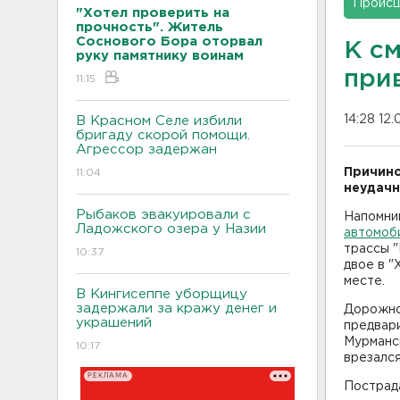
Проис
"Хотел проверить на
прочность". Житель
Соснового Бора оторвал
К с
руку памятнику воинам
при
11:15
14:28 12.
В Красном Селе избили
бригаду скорой помощи.
Агрессор задержан
Причино
11:04
неудачн
Рыбаков эвакуировали с
Напомни
Ладожского озера у Назии
автомоби
трассы "
10:37
двое в "
месте.
В Кингисеппе уборщицу
задержали за кражу денег и
Дорожно
украшений
предвари
Мурманск
10:17
врезался
РЕКЛАМА
Пострад