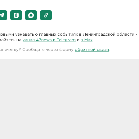
рвыми узнавать о главных событиях в Ленинградской области -
вайтесь на
канал 47news в Telegram
и
в Maх
 опечатку? Сообщите через форму
обратной связи
.