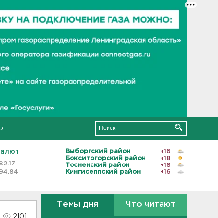
о
валют
Выборгский район
+16
Бокситогорский район
+18
82.17
Тосненский район
+18
94.84
Кингисеппский район
+16
Темы дня
Что читают
2101