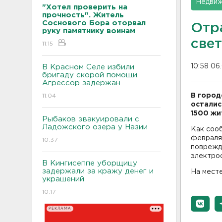
Недвиж
"Хотел проверить на
прочность". Житель
Соснового Бора оторвал
Отр
руку памятнику воинам
све
11:15
10:58 06
В Красном Селе избили
бригаду скорой помощи.
Агрессор задержан
В город
11:04
осталис
1500 жи
Рыбаков эвакуировали с
Ладожского озера у Назии
Как соо
февраля 
10:37
поврежде
электро
В Кингисеппе уборщицу
задержали за кражу денег и
На мест
украшений
10:17
РЕКЛАМА