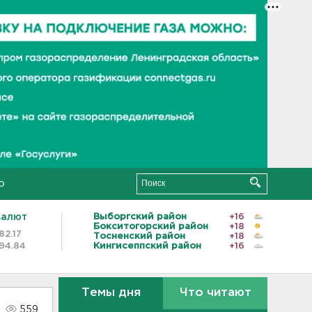
о
валют
Выборгский район
+16
Бокситогорский район
+18
82.17
Тосненский район
+18
94.84
Кингисеппский район
+16
Темы дня
Что читают
559