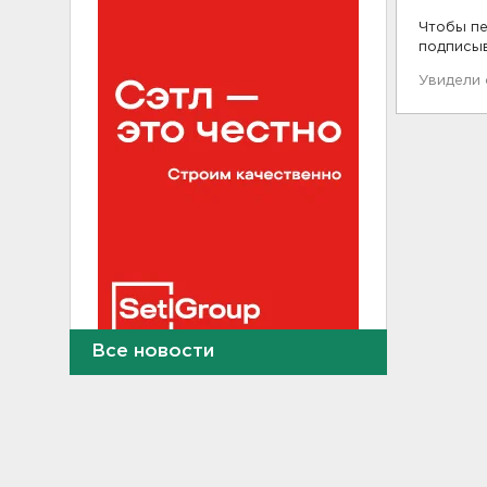
Чтобы пе
подписы
Увидели
Все новости
Инспекторы проверят
водителей на трезвость в
Петербурге и Ленобласти
09:54