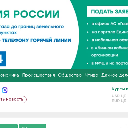
кономика
Происшествия
Общество
Чтиво
Дачное дел
Курсы 
USD ЦБ
ть новость
EUR ЦБ