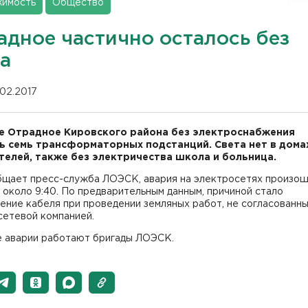
имость
Общество
адное частично осталось без
та
.02.2017
е Отрадное Кировского района без электроснабжения
ь семь трансформаторных подстанций. Света нет в домах
телей, также без электричества школа и больница.
бщает пресс-служба ЛОЭСК, авария на электросетях произош
около 9:40. По предварительным данным, причиной стало
ние кабеля при проведении земляных работ, не согласованны
сетевой компанией.
е аварии работают бригады ЛОЭСК.