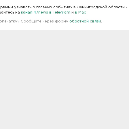
рвыми узнавать о главных событиях в Ленинградской области -
вайтесь на
канал 47news в Telegram
и
в Maх
 опечатку? Сообщите через форму
обратной связи
.