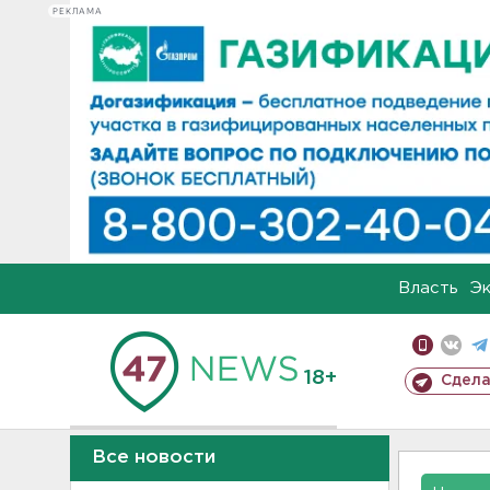
РЕКЛАМА
Власть
Э
18+
Сдела
Все новости