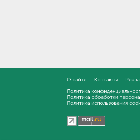
Почти 400 за ночь, почти 90 -
за утро - беспилотники
атакуют регионы России
09:23
Комтранс напомнил о
маршрутах «наземки» на
фоне переноса электричек
Московского направления
23:53, 07.08.2026
О сайте
Контакты
Рекла
В Ленобласти и Петербурге
не появилось безопасных для
Политика конфиденциальнос
купания пляжей
Политика обработки персона
23:32, 07.08.2026
Политика использования coo
Журналистку Гордееву*
хотят объявить в розыск.
Подозревают в фейках об
армии
22:54, 07.08.2026