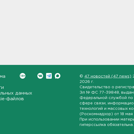
ма
©
47 новостей (47 news)
2026 г.
ти
Свидетельство о регистр
Эл № ФС 77-39848
, выда
льных данных
Федеральной службой по 
kie-файлов
сфере связи, информаци
технологий и массовых к
(Роскомнадзор) от
18 мая
При использовании матер
гиперссылка обязательна.