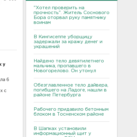
"Хотел проверить на
прочность". Житель Соснового
Бора оторвал руку памятнику
воинам
В Кингисеппе уборщицу
задержали за кражу денег и
украшений
Найдено тело девятилетнего
 у
мальчика, пропавшего в
Новогорелово. Он утонул
ла 6
Обезглавленное тело дайвера,
погибшего на Ладоге, нашли в
х с
районе Петербурга
Рабочего придавило бетонным
блоком в Тосненском районе
В Шапках установили
информационный щит у