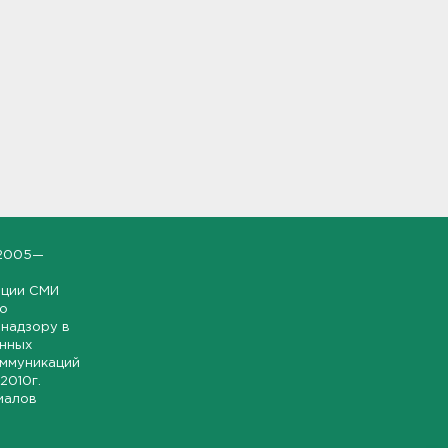
2005—
ации СМИ
но
надзору в
онных
оммуникаций
 2010г.
иалов