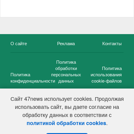
О сайте
Реклама
Контакты
Политика
обработки
Политика
Политика
персональных
использования
конфиденциальности
данных
cookie-файлов
Сайт 47news использует cookies. Продолжая
использовать сайт, вы даете согласие на
©
47 новостей (47 news)
2005 — 2026 г.
обработку данных в соответствии с
Свидетельство о регистрации СМИ Эл № ФС 77-39848, выдано
Федеральной службой по надзору в сфере связи,
.
политикой обработки cookies
информационных технологий и массовых коммуникаций
(Роскомнадзор) от 18 мая 2010г.