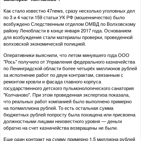
Как стало известно 47news, сразу несколько уголовных дел
по 3 и 4 части 159 статьи УК РФ (мошенничество) было
возбуждено Следственным отделом ОМВД по Волховскому
району Ленобласти в конце января 2017 года. Основанием
для возбуждения стали материалы проверки, проведенной
волховской экономической полицией.
Оперативники выяснили, что летом минувшего года ООО
"Рось" получило от Управления федерального казначейства
по Ленинградской области более четырёх миллионов рублей
за исполнение работ по двум контрактам, связанным с
ремонтом кровли и фасада главного корпуса
государственного детского пульмонологического санатория
"Колчаново". При этом проведенная экспертиза показала,
что реальных работ компанией было выполнено примерно
на полмиллиона рублей. То есть остальная сумма
бюджетных рублей попросту была похищена или присвоена
должностными лицами неизвестного уровня — деньги
обратно на счет казначейства возвращены не были.
Еще один контракт на сумму примерно 1,5 миллиона рублей