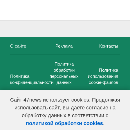
О сайте
Реклама
Контакты
Политика
обработки
Политика
Политика
персональных
использования
конфиденциальности
данных
cookie-файлов
Сайт 47news использует cookies. Продолжая
использовать сайт, вы даете согласие на
©
47 новостей (47 news)
2005 — 2026 г.
обработку данных в соответствии с
Свидетельство о регистрации СМИ Эл № ФС 77-39848, выдано
Федеральной службой по надзору в сфере связи,
.
политикой обработки cookies
информационных технологий и массовых коммуникаций