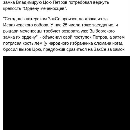
замка Владимирую Цою Петров потребовал вернуть
крепость "Ордену меченосцев".
"Сегодня в питерском ЗакСе произошла драка из-за
Исаакиевского собора. У нас 25 числа тоже заседание, и
рыцари-меченосцы требуют возврата уже Выборгского
замка их ордену", - объяснил свой поступок Петров, а затем,
потрясая костылём (у народного избранника сломана нога),
бросил вызов Цою, предложив сразиться на ЗакСе за замок.