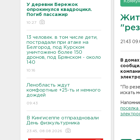
Коммун
У деревни Бережок
опрокинулся квадроцикл.
Погиб пассажир
Жит
10:27
"ре
13 человек. в том числе дети,
21:43 09.
пострадали при атаке на
Белгород, под Курском
уничтожено более 150
дронов, под Брянском - около
В домах
140
сообщил
10:16
компани
электро
Ленобласть ждут
"По рез
комфортные +25-ть и немного
искать м
дождей
Напомним
09:43
поселка
электро
В Кингисеппе отпраздновали
День физкультурника
23:45, 08.08.2026