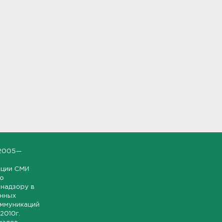
2005—
ации СМИ
но
надзору в
онных
оммуникаций
 2010г.