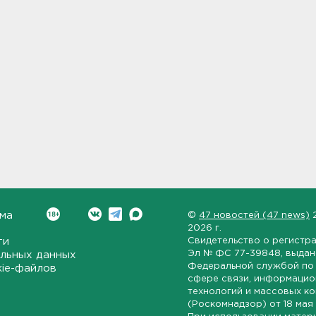
ма
©
47 новостей (47 news)
2026 г.
ти
Свидетельство о регистр
Эл № ФС 77-39848
, выда
льных данных
Федеральной службой по 
kie-файлов
сфере связи, информаци
технологий и массовых к
(Роскомнадзор) от
18 мая