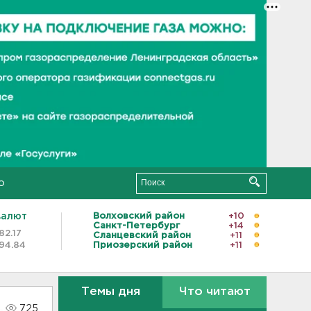
о
валют
Волховский район
+10
Санкт-Петербург
+14
82.17
Сланцевский район
+11
94.84
Приозерский район
+11
Темы дня
Что читают
725