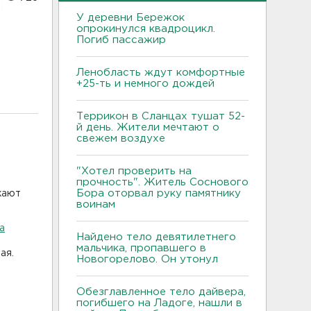
У деревни Бережок
опрокинулся квадроцикл.
Погиб пассажир
Ленобласть ждут комфортные
+25-ть и немного дождей
Террикон в Сланцах тушат 52-
й день. Жители мечтают о
свежем воздухе
"Хотел проверить на
прочность". Житель Соснового
Бора оторвал руку памятнику
жают
воинам
а
Найдено тело девятилетнего
мальчика, пропавшего в
ая.
Новогорелово. Он утонул
Обезглавленное тело дайвера,
погибшего на Ладоге, нашли в