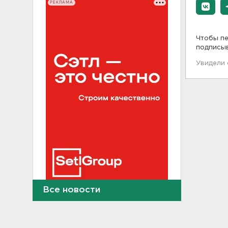
РЕКЛАМА
Чтобы пе
подписы
Увидели
Все новости
Как отстрочить старение
мозга за 30 минут в день –