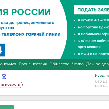
кономика
Происшествия
Общество
Чтиво
Дачное дел
Курсы 
USD ЦБ
ть новость
EUR ЦБ