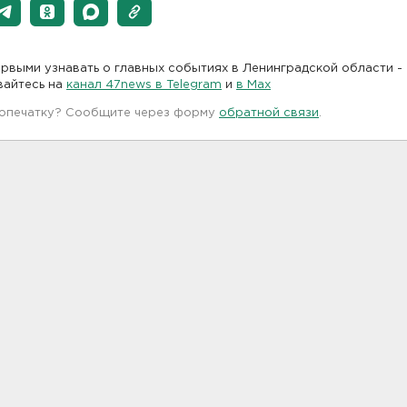
рвыми узнавать о главных событиях в Ленинградской области -
вайтесь на
канал 47news в Telegram
и
в Maх
 опечатку? Сообщите через форму
обратной связи
.