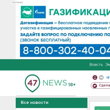
РЕКЛАМА
Власть
Э
18+
Сдела
Все новости