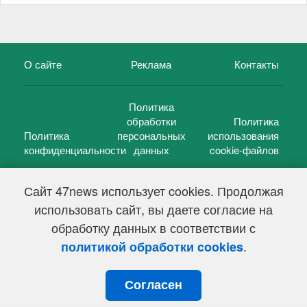
О сайте
Реклама
Контакты
Политика
обработки
Политика
Политика
персональных
использования
конфиденциальности
данных
cookie-файлов
Сайт 47news использует cookies. Продолжая
использовать сайт, вы даете согласие на
©
47 новостей (47 news)
2005 — 2026 г.
обработку данных в соответствии с
Свидетельство о регистрации СМИ Эл № ФС 77-39848, выдано
Федеральной службой по надзору в сфере связи,
.
политикой обработки cookies
информационных технологий и массовых коммуникаций
(Роскомнадзор) от 18 мая 2010г.
Согласен