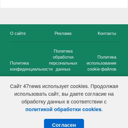
О сайте
Реклама
Контакты
Политика
обработки
Политика
Политика
персональных
использования
конфиденциальности
данных
cookie-файлов
Сайт 47news использует cookies. Продолжая
использовать сайт, вы даете согласие на
©
47 новостей (47 news)
2005 — 2026 г.
обработку данных в соответствии с
Свидетельство о регистрации СМИ Эл № ФС 77-39848, выдано
Федеральной службой по надзору в сфере связи,
.
политикой обработки cookies
информационных технологий и массовых коммуникаций
(Роскомнадзор) от 18 мая 2010г.
Согласен