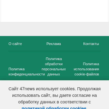
О сайте
Реклама
Контакты
Политика
обработки
Политика
Политика
персональных
использования
конфиденциальности
данных
cookie-файлов
Сайт 47news использует cookies. Продолжая
использовать сайт, вы даете согласие на
©
47 новостей (47 news)
2005 — 2026 г.
обработку данных в соответствии с
Свидетельство о регистрации СМИ Эл № ФС 77-39848, выдано
Федеральной службой по надзору в сфере связи,
.
политикой обработки cookies