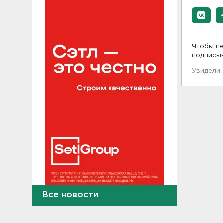
Чтобы пе
подписы
Увидели
Все новости
В Сланцах почти два месяца
тлеет террикон
21:55, 07.08.2026