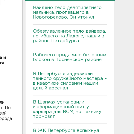
Найдено тело девятилетнего
мальчика, пропавшего в
Новогорелово. Он утонул
Обезглавленное тело дайвера,
погибшего на Ладоге, нашли в
районе Петербурга
Рабочего придавило бетонным
а и
блоком в Тосненском районе
я.
В Петербурге задержали
тайного оружейного мастера –
в квартире силовики нашли
целый арсенал
В Шапках установили
ли
информационный щит у
т. По
карьера для ВСМ, но технику
вий
тормозят
города
В ЖК Петербурга вспыхнул