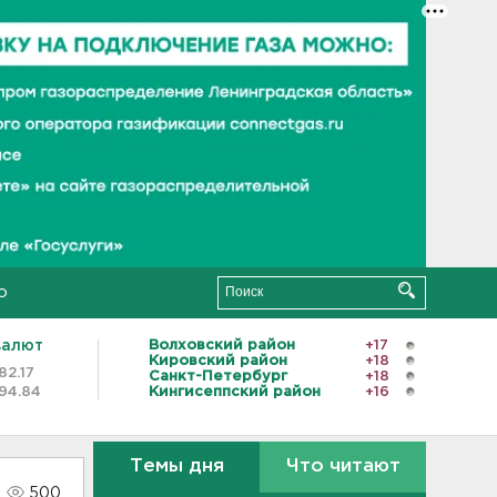
о
валют
Волховский район
+17
Кировский район
+18
82.17
Санкт-Петербург
+18
94.84
Кингисеппский район
+16
Темы дня
Что читают
500