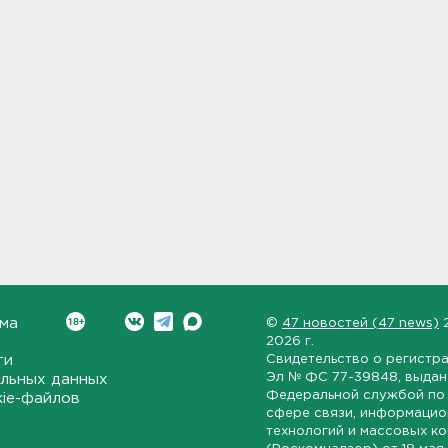
ма
©
47 новостей (47 news)
2026 г.
ти
Свидетельство о регистр
Эл № ФС 77-39848
, выда
льных данных
Федеральной службой по 
kie-файлов
сфере связи, информаци
технологий и массовых к