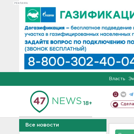
РЕКЛАМА
Власть
Э
18+
Сдела
Все новости