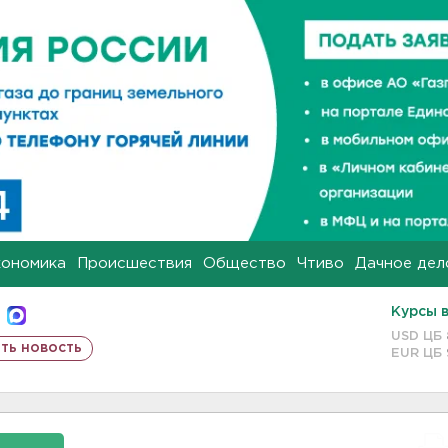
кономика
Происшествия
Общество
Чтиво
Дачное дел
Курсы 
USD ЦБ
ть новость
EUR ЦБ