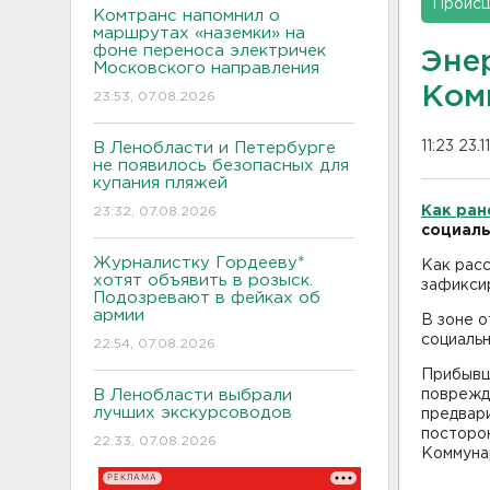
Проис
Комтранс напомнил о
маршрутах «наземки» на
фоне переноса электричек
Эне
Московского направления
Ком
23:53, 07.08.2026
11:23 23.1
В Ленобласти и Петербурге
не появилось безопасных для
купания пляжей
Как ран
23:32, 07.08.2026
социаль
Журналистку Гордееву*
Как рас
хотят объявить в розыск.
зафиксир
Подозревают в фейках об
армии
В зоне о
социальн
22:54, 07.08.2026
Прибывш
В Ленобласти выбрали
поврежд
лучших экскурсоводов
предвари
посторон
22:33, 07.08.2026
Коммуна
РЕКЛАМА