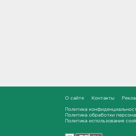
Дом культуры в Вознесенье
реконструируют
21:34, 07.08.2026
Новые лекарства могут
включить в список жизненно
необходимых в России
20:56, 07.08.2026
Жители Ленобласти могут
воспользоваться 110
цифровыми сервисами в МАХ
20:35, 07.08.2026
О сайте
Контакты
Рекла
Тройняшек выписали из
Ленинградского
Политика конфиденциальнос
перинатального центра
Политика обработки персона
Политика использования coo
20:16, 07.08.2026
Больше часа.