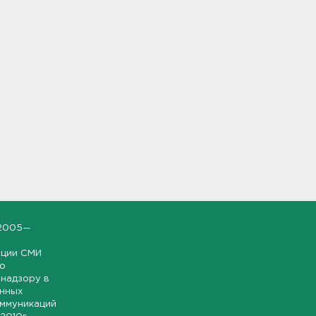
2005—
ации СМИ
но
надзору в
онных
оммуникаций