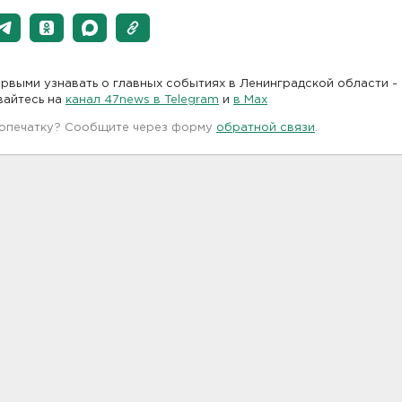
рвыми узнавать о главных событиях в Ленинградской области -
вайтесь на
канал 47news в Telegram
и
в Maх
 опечатку? Сообщите через форму
обратной связи
.