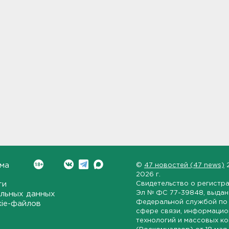
ма
©
47 новостей (47 news)
2026 г.
ти
Свидетельство о регистр
Эл № ФС 77-39848
, выда
льных данных
Федеральной службой по 
kie-файлов
сфере связи, информаци
технологий и массовых к