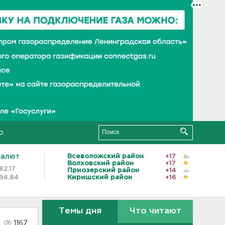
о
валют
Всеволожский район
+17
Волховский район
+17
82.17
Приозерский район
+14
94.84
Киришский район
+16
Темы дня
Что читают
1167