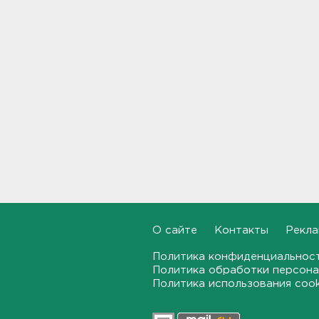
22:33, 07.08.2026
В Сланцах почти два месяца
тлеет террикон
21:55, 07.08.2026
Дом культуры в Вознесенье
реконструируют
21:34, 07.08.2026
Новые лекарства могут
включить в список жизненно
необходимых в России
20:56, 07.08.2026
О сайте
Контакты
Рекла
Жители Ленобласти могут
воспользоваться 110
Политика конфиденциальнос
цифровыми сервисами в МАХ
Политика обработки персона
Политика использования coo
20:35, 07.08.2026
Тройняшек выписали из