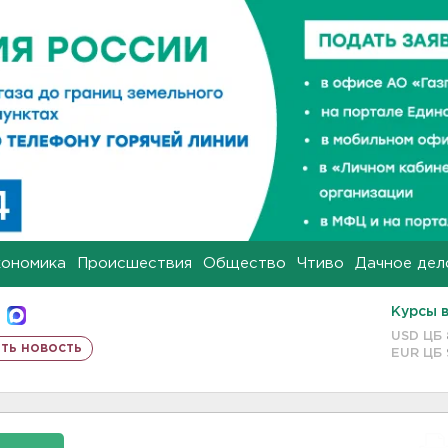
кономика
Происшествия
Общество
Чтиво
Дачное дел
Курсы 
USD ЦБ
ть новость
EUR ЦБ