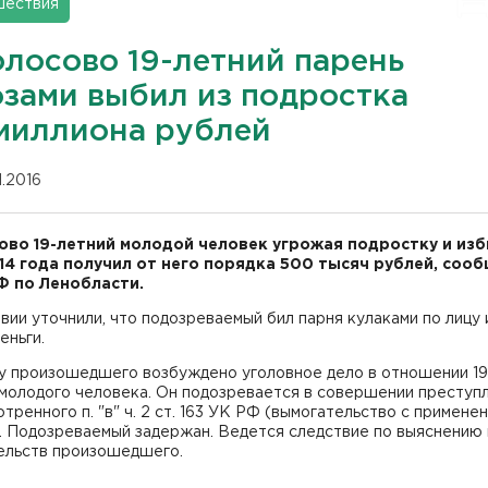
шествия
олосово 19-летний парень
озами выбил из подростка
миллиона рублей
11.2016
ово 19-летний молодой человек угрожая подростку и изб
014 года получил от него порядка 500 тысяч рублей, соо
Ф по Ленобласти.
вии уточнили, что подозреваемый бил парня кулаками по лицу и
еньги.
у произошедшего возбуждено уголовное дело в отношении 19
молодого человека. Он подозревается в совершении преступл
тренного п. "в" ч. 2 ст. 163 УК РФ (вымогательство с примене
. Подозреваемый задержан. Ведется следствие по выяснению
ельств произошедшего.