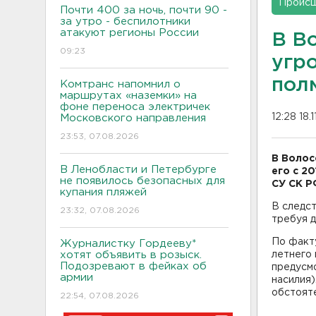
Проис
Почти 400 за ночь, почти 90 -
за утро - беспилотники
атакуют регионы России
В В
09:23
угр
пол
Комтранс напомнил о
маршрутах «наземки» на
фоне переноса электричек
12:28 18.
Московского направления
23:53, 07.08.2026
В Волос
В Ленобласти и Петербурге
его с 2
не появилось безопасных для
СУ СК Р
купания пляжей
В следст
23:32, 07.08.2026
требуя д
По факт
Журналистку Гордееву*
хотят объявить в розыск.
летнего 
Подозревают в фейках об
предусмо
армии
насилия)
обстоят
22:54, 07.08.2026