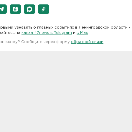
рвыми узнавать о главных событиях в Ленинградской области -
вайтесь на
канал 47news в Telegram
и
в Maх
 опечатку? Сообщите через форму
обратной связи
.