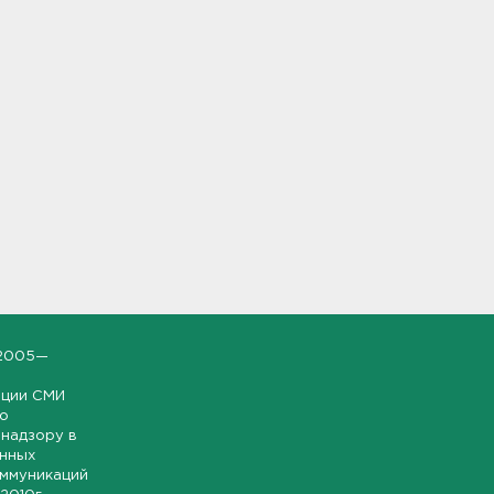
2005—
ации СМИ
но
надзору в
онных
оммуникаций