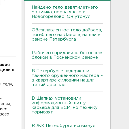
Найдено тело девятилетнего
мальчика, пропавшего в
Новогорелово. Он утонул
Обезглавленное тело дайвера,
погибшего на Ладоге, нашли в
районе Петербурга
Рабочего придавило бетонным
блоком в Тосненском районе
ивая
бщили в
В Петербурге задержали
тайного оружейного мастера –
в квартире силовики нашли
 телу,
целый арсенал
В Шапках установили
-
информационный щит у
ения,
карьера для ВСМ, но технику
нием
тормозят
 всех
В ЖК Петербурга вспыхнул