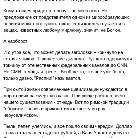
Кому та идея придет в голову – не моего ума. Но
предложение от представителя одной из мирообразующих
религий может поступить такое: если коллега путается в
вещах, известных любому мирянину, значит, не Бог он.
А наоборот.
И с утра все, что может делать заголовки – крикнуло на
сотнях языков: "Пришествие дьявола". Тут как подпрыгнули
ток-шоу от отечественных федеральных каналов до CNN.
Не СМИ, а мощь и трепет. Вообще-то, это все уже было,
только давно. "Распни!" называется.
При сытой жизни современные цивилизации нуждаются в
мораториях на смертную казнь. При риске раскола всего
нашего существования - отнюдь. Вот по римской традиции
"оборотня" вновь и приколотили к кресту во рву
иерусалимском.
Пыль, пепел улеглись, и все пошло своим чередом. Доллар
снова стал за шестьдесят рублей, а Ваня Ургант и депутат