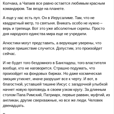
Колчака, а Чапаев все равно остается любимым красным
командиром. Так везде на планете.
А еще у нас есть пуп. Он в Иерусалиме. Там, что не
квадратный метр, то святыня. Вникать особо не нужно –
верь и трепещи. Вот это уже абсолютные скрепы. Просто
дня народного единства мира еще не учредили.
Агностики могут представить, а верующие уверены, что
второе пришествие случится. Допустим, это произойдет
сейчас.
И не будет того бездомного в Бангладеш, того властителя
вообще, кто не наговорится. Страшно подумать, что
произойдет на фондовых биржах. Но даже космическая
эмоция утихнет, иначе разрушит все к черту. И вот, в
благостной, уставшей тишине Иисус с загадочной улыбкой
начнет новую проповедь в своем узком кругу. За длинным
столом Папа Римский, Патриарх, первые раввин, муфтий, из
англикан, другие сверхважные, но все же люди. Человек
двенадцать.