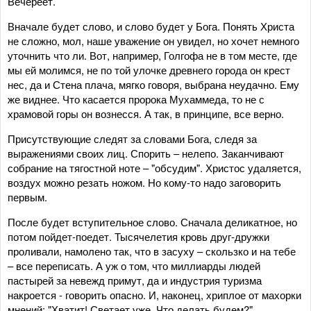
Вечереет.
Вначале будет слово, и слово будет у Бога. Понять Христа
не сложно, мол, наше уважение он увидел, но хочет немного
уточнить что ли. Вот, например, Голгофа не в том месте, где
мы ей молимся, не по той улочке древнего города он крест
нес, да и Стена плача, мягко говоря, выбрана неудачно. Ему
же виднее. Что касается пророка Мухаммеда, то не с
храмовой горы он вознесся. А так, в принципе, все верно.
Присутствующие следят за словами Бога, следя за
выражениями своих лиц. Спорить – нелепо. Заканчивают
собрание на тягостной ноте – "обсудим". Христос удаляется,
воздух можно резать ножом. Но кому-то надо заговорить
первым.
После будет вступительное слово. Сначала деликатное, но
потом пойдет-поедет. Тысячелетия кровь друг-дружки
проливали, намолено так, что в засуху – скользко и на тебе
– все переписать. А уж о том, что миллиарды людей
пастырей за невежд примут, да и индустрия туризма
накроется - говорить опасно. И, наконец, хриплое от махорки
мнений: "Хватит! Светает уже. Что делать будем?"