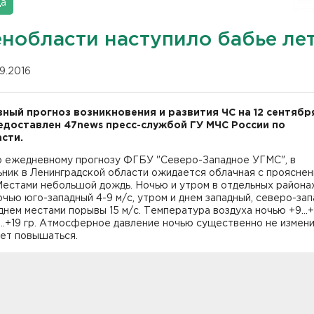
да
енобласти наступило бабье ле
09.2016
ный прогноз возникновения и развития ЧС на 12 сентябр
едоставлен 47news пресс-службой ГУ МЧС России по
сти.
о ежедневному прогнозу ФГБУ "Северо-Западное УГМС", в
ник в Ленинградской области ожидается облачная с проясне
Местами небольшой дождь. Ночью и утром в отдельных районах
чью юго-западный 4-9 м/с, утром и днем западный, северо-за
, днем местами порывы 15 м/с. Температура воздуха ночью +9...+1
...+19 гр. Атмосферное давление ночью существенно не измени
дет повышаться.