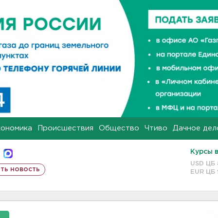
кономика
Происшествия
Общество
Чтиво
Дачное дел
Курсы 
USD ЦБ
ть новость
EUR ЦБ