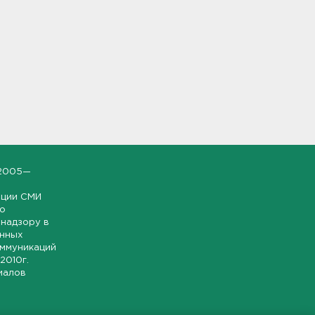
2005—
ации СМИ
но
надзору в
онных
оммуникаций
 2010г.
иалов