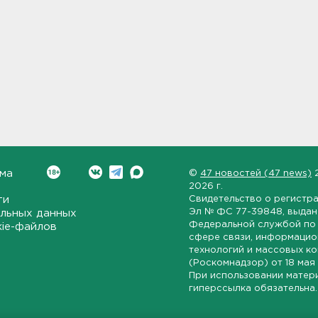
ма
©
47 новостей (47 news)
2026 г.
ти
Свидетельство о регистр
Эл № ФС 77-39848
, выда
льных данных
Федеральной службой по 
kie-файлов
сфере связи, информаци
технологий и массовых к
(Роскомнадзор) от
18 мая
При использовании матер
гиперссылка обязательна.