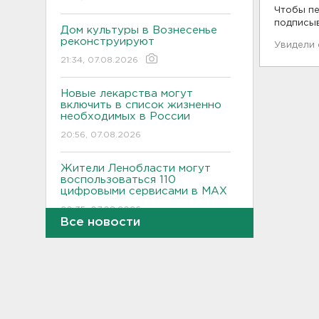
Чтобы пе
подписы
Дом культуры в Вознесенье
реконструируют
Увидели
21:34, 07.08.2026
Новые лекарства могут
включить в список жизненно
необходимых в России
20:56, 07.08.2026
Жители Ленобласти могут
воспользоваться 110
цифровыми сервисами в МАХ
20:35, 07.08.2026
Все новости
Тройняшек выписали из
Ленинградского
перинатального центра
20:16, 07.08.2026
Больше часа.