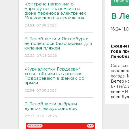
Приро
Комтранс напомнил о
маршрутах «наземки» на
фоне переноса электричек
В Л
Московского направления
23:53, 07.08.2026
16:24 11.
В Ленобласти и Петербурге
не появилось безопасных для
Ежеднев
купания пляжей
года пр
23:32, 07.08.2026
Ленобла
Согласн
Журналистку Гордееву*
понедель
хотят объявить в розыск.
погода. 
Подозревают в фейках об
Ветер но
армии
6-11 м/с
22:54, 07.08.2026
днем +14
днем бу
В Ленобласти выбрали
лучших экскурсоводов
22:33, 07.08.2026
РЕКЛАМА