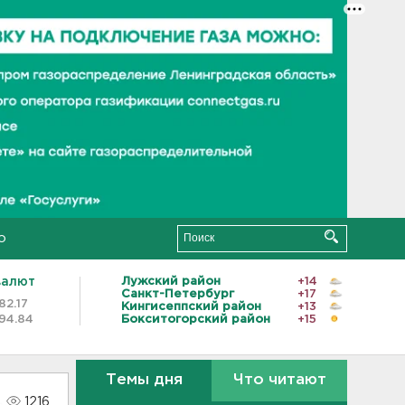
о
валют
Лужский район
+14
Санкт-Петербург
+17
82.17
Кингисеппский район
+13
94.84
Бокситогорский район
+15
Темы дня
Что читают
1216