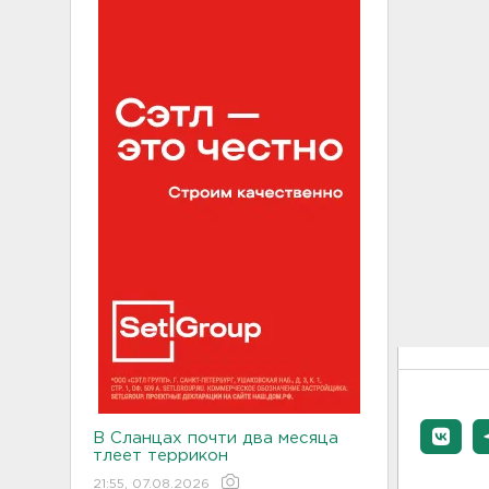
В Сланцах почти два месяца
тлеет террикон
21:55, 07.08.2026