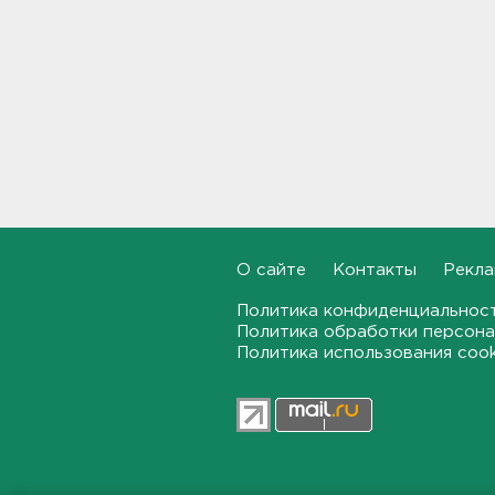
Задерживаются электрички
между Петербургом и
Ленобластью
19:57, 07.08.2026
В Гатчине два
спецтранспорта не поделили
дорогу
19:36, 07.08.2026
Медведи Бу и Тяпа из «Дома
тигра» в Ленобласти
О сайте
Контакты
Рекла
долетели до Ирландии
Политика конфиденциальнос
19:17, 07.08.2026
Политика обработки персона
Политика использования coo
Больше десятка человек
утонули в Ленобласти за
июль
18:58, 07.08.2026
Задерживаются "Сапсаны" из