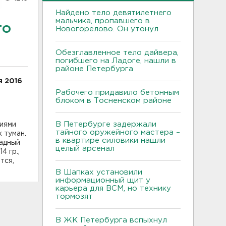
Найдено тело девятилетнего
мальчика, пропавшего в
то
Новогорелово. Он утонул
Обезглавленное тело дайвера,
погибшего на Ладоге, нашли в
районе Петербурга
я 2016
Рабочего придавило бетонным
блоком в Тосненском районе
В Петербурге задержали
ниями
тайного оружейного мастера –
 туман.
в квартире силовики нашли
падный
целый арсенал
4 гр.,
тся,
В Шапках установили
информационный щит у
карьера для ВСМ, но технику
тормозят
В ЖК Петербурга вспыхнул