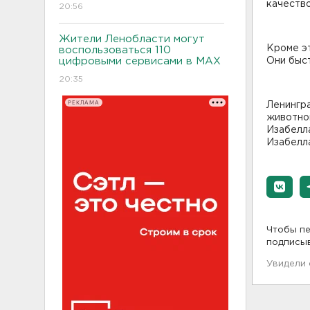
качество
20:56
Жители Ленобласти могут
Кроме эт
воспользоваться 110
цифровыми сервисами в МАХ
Они быс
20:35
РЕКЛАМА
Ленингра
животнов
Изабелла
Изабелла
Чтобы пе
подписы
Увидели