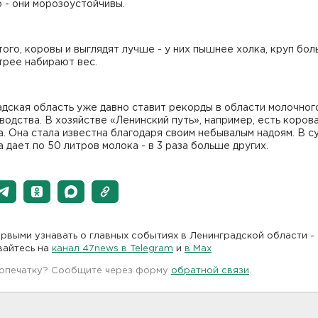
 - они морозоустойчивы.
ого, коровы и выглядят лучше - у них пышнее холка, круп бол
трее набирают вес.
дская область уже давно ставит рекорды в области молочног
одства. В хозяйстве «Ленинский путь», например, есть коров
. Она стала известна благодаря своим небывалым надоям. В с
 дает по 50 литров молока - в 3 раза больше других.
рвыми узнавать о главных событиях в Ленинградской области -
вайтесь на
канал 47news в Telegram
и
в Maх
 опечатку? Сообщите через форму
обратной связи
.