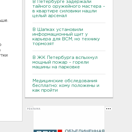
В Петербурге задержали
тайного оружейного мастера –
в квартире силовики нашли
целый арсенал
ьше.
В Шапках установили
информационный щит у
карьера для ВСМ, но технику
тормозят
о
а
утки
В ЖК Петербурга вспыхнул
мощный пожар – горели
машины на парковке
Медицинские обследования
бесплатно: кому положены и
как пройти
РЕКЛАМА