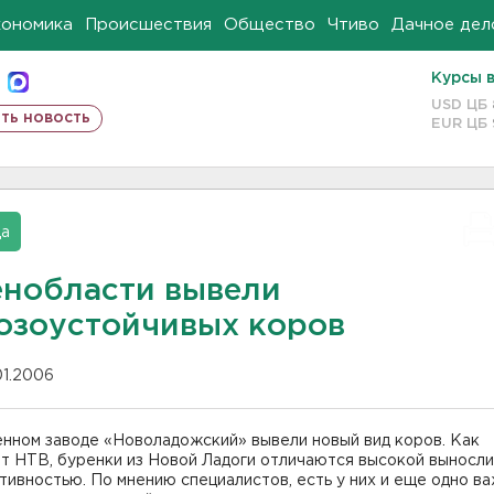
кономика
Происшествия
Общество
Чтиво
Дачное дел
Курсы 
USD ЦБ
ть новость
EUR ЦБ
да
енобласти вывели
озоустойчивых коров
01.2006
енном заводе «Новоладожский» вывели новый вид коров. Как
т НТВ, буренки из Новой Ладоги отличаются высокой выносл
тивностью. По мнению специалистов, есть у них и еще одно в