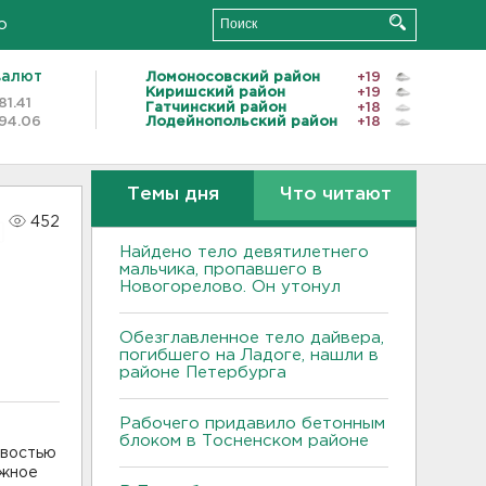
о
валют
Ломоносовский район
+19
Киришский район
+19
81.41
Гатчинский район
+18
94.06
Лодейнопольский район
+18
Темы дня
Что читают
452
Найдено тело девятилетнего
мальчика, пропавшего в
Новогорелово. Он утонул
Обезглавленное тело дайвера,
погибшего на Ладоге, нашли в
районе Петербурга
Рабочего придавило бетонным
блоком в Тосненском районе
ивостью
ажное