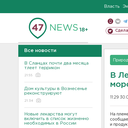
Власть
Э
18+
Сдела
Все новости
Приро
В Сланцах почти два месяца
тлеет террикон
В Л
21:55
мор
Дом культуры в Вознесенье
реконструируют
11:29 30.
21:34
Новые лекарства могут
На плем
включить в список жизненно
сообщае
необходимых в России
и продук