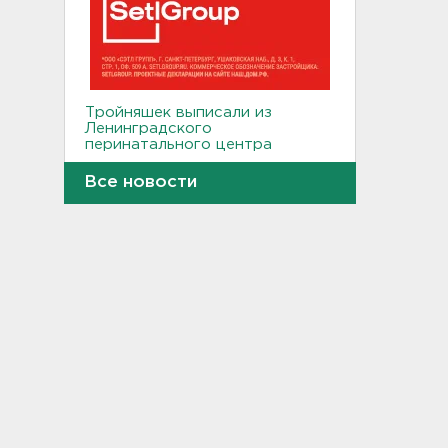
Тройняшек выписали из
Ленинградского
перинатального центра
20:16
Все новости
Больше часа.
Задерживаются электрички
между Петербургом и
Ленобластью
19:57
В Гатчине два
спецтранспорта не поделили
дорогу
19:36
Медведи Бу и Тяпа из «Дома