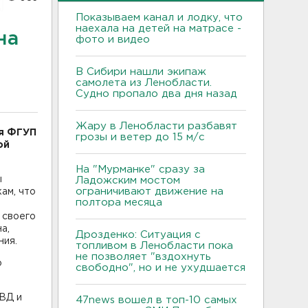
Показываем канал и лодку, что
наехала на детей на матрасе -
на
фото и видео
В Сибири нашли экипаж
самолета из Ленобласти.
Судно пропало два дня назад
Жару в Ленобласти разбавят
ия ФГУП
грозы и ветер до 15 м/с
ой
На "Мурманке" сразу за
ы
Ладожским мостом
ограничивают движение на
ам, что
полтора месяца
 своего
а,
Дрозденко: Ситуация с
ния.
топливом в Ленобласти пока
не позволяет "вздохнуть
о
свободно", но и не ухудшается
МВД и
47news вошел в топ-10 самых