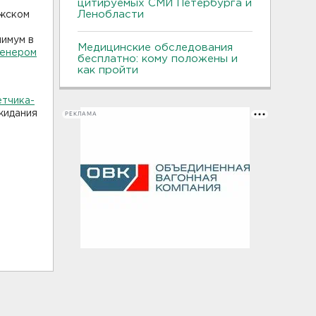
цитируемых СМИ Петербурга и
Ленобласти
ожском
нимум в
Медицинские обследования
енером
бесплатно: кому положены и
как пройти
етчика-
ожидания
РЕКЛАМА