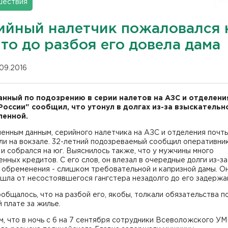
шествия
ийный налетчик пожаловался 
что до разбоя его довела дама
.09.2016
нный по подозрению в серии налетов на АЗС и отделен
России" сообщил, что утонул в долгах из-за взыскательн
ленной.
енным данным, серийного налетчика на АЗС и отделения почт
и на вокзале. 32-летний подозреваемый сообщил оперативник
 и собрался на юг. Выяснилось также, что у мужчины много
нных кредитов. С его слов, он влезал в очередные долги из-за
 обременения - слишком требовательной и капризной дамы. Он
ушла от несостоявшегося гангстера незадолго до его задержа
общалось, что на разбой его, якобы, толкали обязательства п
 плате за жилье.
, что в ночь с 6 на 7 сентября сотрудники Всеволожского У