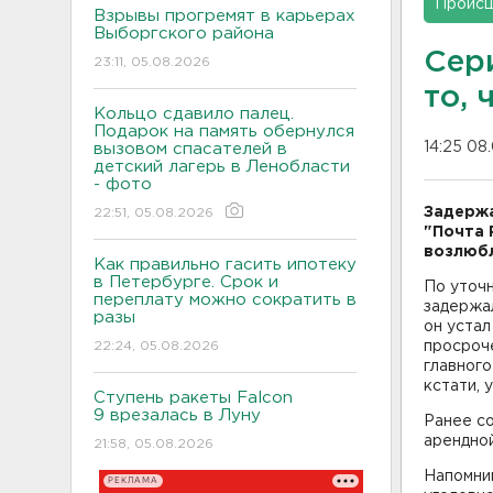
Проис
Взрывы прогремят в карьерах
Выборгского района
Сер
23:11, 05.08.2026
то, 
Кольцо сдавило палец.
Подарок на память обернулся
14:25 08
вызовом спасателей в
детский лагерь в Ленобласти
- фото
Задержа
22:51, 05.08.2026
"Почта 
возлюб
Как правильно гасить ипотеку
в Петербурге. Срок и
По уточн
переплату можно сократить в
задержал
разы
он устал
22:24, 05.08.2026
просроче
главного
кстати, 
Ступень ракеты Falcon
9 врезалась в Луну
Ранее со
арендной
21:58, 05.08.2026
Напомним
РЕКЛАМА