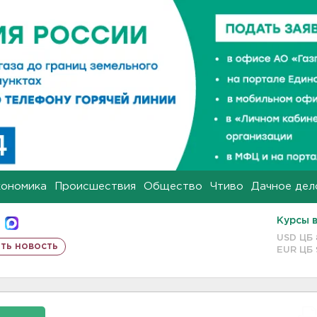
кономика
Происшествия
Общество
Чтиво
Дачное дел
Курсы 
USD ЦБ
ть новость
EUR ЦБ