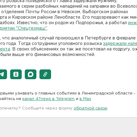
го розыска полицейского Главка задержали мужчину,
ваемого в серии разбойных нападений на заправки во Всевол
и отделения Почты России в Невском, Выборгском районах
га и Кировском районе Ленобласти. Его подозревают как ми
азбоях. Известно, что он родом из Подпорожья, а работал
инж
приятии "Спецтехмаш"
.
, что аналогичный случай произошел в Петербурге в феврале
о года. Тогда сотрудники уголовного розыска
задержали нал
гента
. В своих объяснениях он так же посетовал на подругу, 
 были выше его финансовых возможностей.
рвыми узнавать о главных событиях в Ленинградской области -
вайтесь на
канал 47news в Telegram
и
в Maх
 опечатку? Сообщите через форму
обратной связи
.