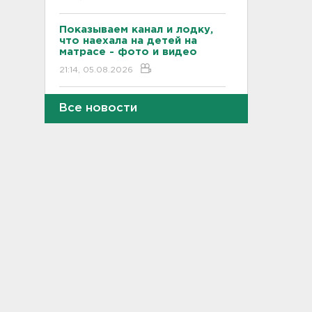
Показываем канал и лодку,
что наехала на детей на
матрасе - фото и видео
21:14, 05.08.2026
Не путать с черникой.
Все новости
Ядовитый вороний глаз
созрел в лесах Ленобласти
20:55, 05.08.2026
В Росстате рассказали, как
за неделю изменились цены
на бензин в Ленобласти и
других регионах
20:32, 05.08.2026
В Ленобласти маломерное
судно наехало на матрас с
детьми
20:13, 05.08.2026