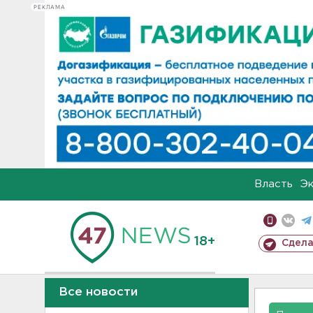
РЕКЛАМА
Власть
Э
18+
Сдела
Все новости