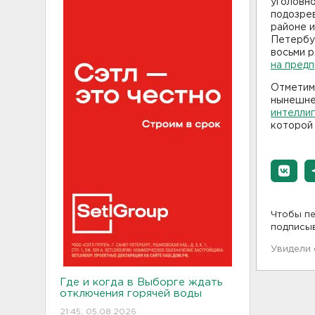
уголовно
подозре
районе 
Петербур
восьми р
на пред
Отметим
нынешнег
интелли
которой
Чтобы пе
подписы
Увидели
Где и когда в Выборге ждать
отключения горячей воды
21:45, 05.08.2026