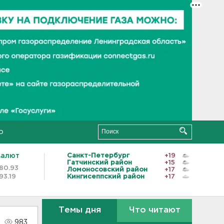
о
валют
Санкт-Петербург
+19
Гатчинский район
+15
80.93
Ломоносовский район
+17
93.19
Кингисеппский район
+17
Темы дня
Что читают
983