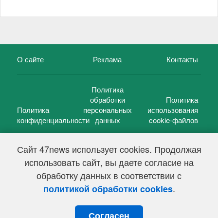
О сайте
Реклама
Контакты
Политика
обработки
Политика
Политика
персональных
использования
конфиденциальности
данных
cookie-файлов
Сайт 47news использует cookies. Продолжая
использовать сайт, вы даете согласие на
©
47 новостей (47 news)
2005 — 2026 г.
обработку данных в соответствии с
Свидетельство о регистрации СМИ Эл № ФС 77-39848, выдано
Федеральной службой по надзору в сфере связи,
.
политикой обработки cookies
информационных технологий и массовых коммуникаций
(Роскомнадзор) от 18 мая 2010г.
Согласен