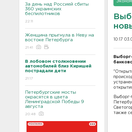
Эконом
За день над Россией сбиты
360 украинских
беспилотников
Выб
22:11
нов
Женщина прыгнула в Неву на
10:17 03.
востоке Петербурга
21:41
Выборг-
В лобовом столкновении
банковс
автомобилей близ Киришей
пострадали дети
"Открыти
происход
21:17
устранен
открытия
Петербургские мосты
окрасятся в цвета
Выборг-б
Ленинградской Победы 9
Петербур
августа
Светого
также се
20:48
РЕКЛАМА