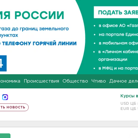
кономика
Происшествия
Общество
Чтиво
Дачное дел
Курсы 
USD ЦБ
ть новость
EUR ЦБ