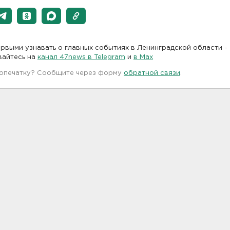
рвыми узнавать о главных событиях в Ленинградской области -
вайтесь на
канал 47news в Telegram
и
в Maх
 опечатку? Сообщите через форму
обратной связи
.