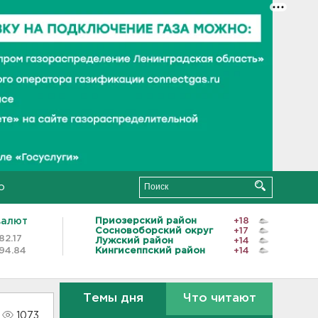
о
валют
Приозерский район
+18
Сосновоборский округ
+17
82.17
Лужский район
+14
94.84
Кингисеппский район
+14
Темы дня
Что читают
1073