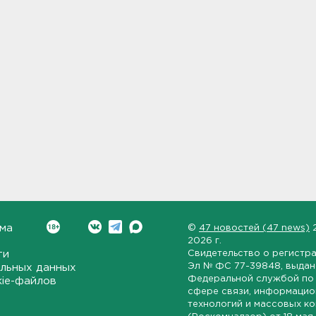
ма
©
47 новостей (47 news)
2026 г.
ти
Свидетельство о регистр
Эл № ФС 77-39848
, выда
льных данных
Федеральной службой по 
kie-файлов
сфере связи, информаци
технологий и массовых к