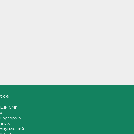
2005—
ации СМИ
но
надзору в
онных
оммуникаций