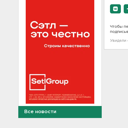
Чтобы пе
подписы
Увидели
Молоку не место на дверце, а
Все новости
бананам – внизу. Как
правильно заполнять
холодильник, объяснили