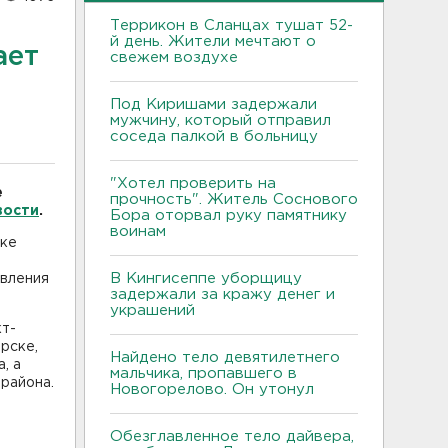
Террикон в Сланцах тушат 52-
й день. Жители мечтают о
ает
свежем воздухе
Под Киришами задержали
мужчину, который отправил
соседа палкой в больницу
"Хотел проверить на
е
прочность". Житель Соснового
вости
.
Бора оторвал руку памятнику
воинам
нке
В Кингисеппе уборщицу
овления
задержали за кражу денег и
украшений
кт-
рске,
Найдено тело девятилетнего
, а
мальчика, пропавшего в
района.
Новогорелово. Он утонул
Обезглавленное тело дайвера,