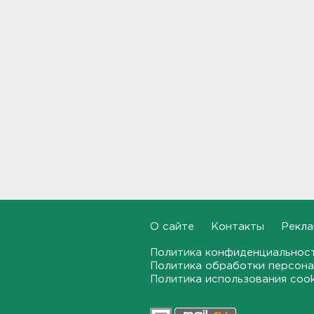
санврачи
20:16
Обновленная аллея
императора Павла I
открылась в Гатчине
19:46
Администрация Ленобласти:
Борьба с огнем на
терриконе в Сланцах
приносит результаты
19:14
Как не наткнуться на грибы-
двойники – инструкция от
О сайте
Контакты
Рекла
лесничества
18:42
Политика конфиденциальнос
Политика обработки персона
Политика использования coo
По программе "Земский
доктор" в Ленобласть
приехали 2,5 тысячи медиков