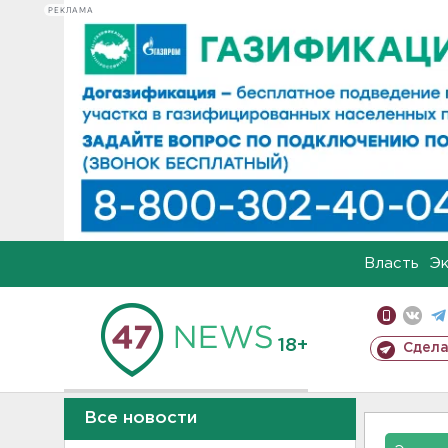
РЕКЛАМА
Власть
Э
18+
Сдела
Все новости