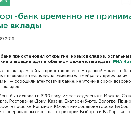
ика
орг-банк временно не приним
ые вклады
09.2016
банк приостановил открытие новых вкладов, остальны
кие операции идут в обычном режиме, передает
РИА Но
е по вкладам сейчас приостановлено. На данный момент в ба
ят плановые технические изменения, требуется время на их
ие", — сообщили агентству в банке, не уточнив сроки возобн
 вкладов.
анк был основан в 1990 году. Имеет отделения в Москве, Сан
ге, Ростове-на-Дону, Казани, Екатеринбурге, Вологде, Примо
рске, в поселке Рощино и Южном микрорайоне города Выборга
ть операционных касс на территории Выборга и Выборгского 