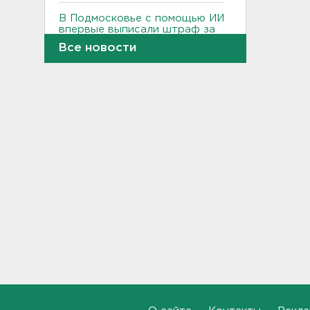
В Подмосковье с помощью ИИ
впервые выписали штраф за
борщевик
Все новости
17:38
В Тосно открыли
перекрёсток, разбитый
самосвалами со стройки
ВСМ
17:19
В вузы Петербурга по квоте
для участников СВО и их
детей поступили 3,4 тысячи
человек
16:57
Найдено тело
девятилетнего мальчика,
пропавшего в
Новогорелово. Он утонул
16:41