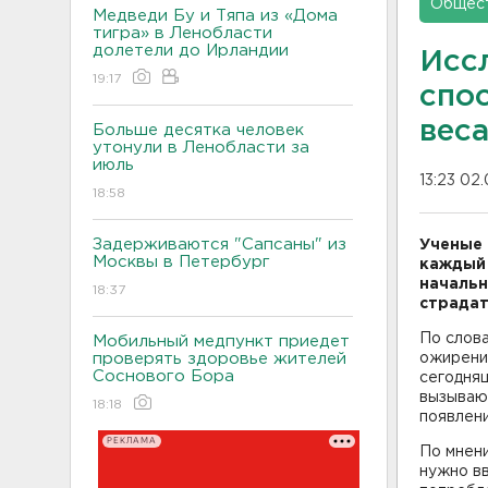
Общес
Медведи Бу и Тяпа из «Дома
тигра» в Ленобласти
долетели до Ирландии
Исс
19:17
спо
веса
Больше десятка человек
утонули в Ленобласти за
июль
13:23 02
18:58
Задерживаются "Сапсаны" из
Ученые 
Москвы в Петербург
каждый 
начальн
18:37
страдат
По слова
Мобильный медпункт приедет
проверять здоровье жителей
ожирение
Соснового Бора
сегодняш
вызываю
18:18
появлени
РЕКЛАМА
По мнени
нужно вв