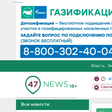
РЕКЛАМА
Власть
Э
18+
Сдела
Все новости