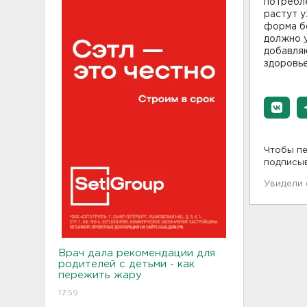
потребл
растут 
форма б
должно 
добавля
здоровье
Чтобы пе
подписы
Увидели
Врач дала рекомендации для
родителей с детьми - как
пережить жару
17:59