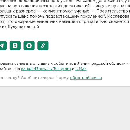
ении высококалорийных продуктов. "На самом деле животы у 
уже на протяжении нескольких десятилетий — им уже нужна ш
ольших размеров, — комментируют ученые. — Правительство 
упускать шанс помочь подрастающему поколению". Исследова
ют, что ожирение нынешних малышей отрицательно скажется 
 их будущих детей.
рвыми узнавать о главных событиях в Ленинградской области -
вайтесь на
канал 47news в Telegram
и
в Maх
 опечатку? Сообщите через форму
обратной связи
.