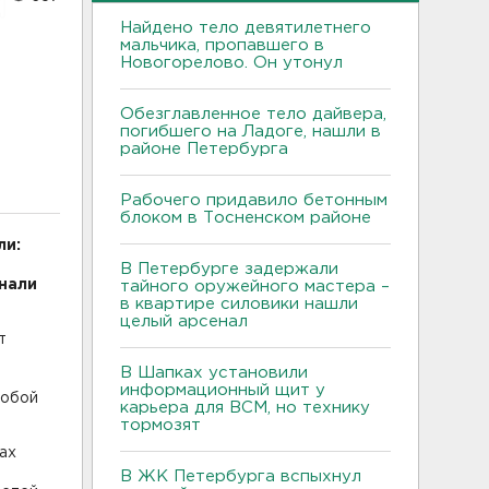
Найдено тело девятилетнего
мальчика, пропавшего в
Новогорелово. Он утонул
Обезглавленное тело дайвера,
погибшего на Ладоге, нашли в
районе Петербурга
Рабочего придавило бетонным
блоком в Тосненском районе
ли:
В Петербурге задержали
инали
тайного оружейного мастера –
в квартире силовики нашли
целый арсенал
т
В Шапках установили
информационный щит у
собой
карьера для ВСМ, но технику
тормозят
ах
В ЖК Петербурга вспыхнул