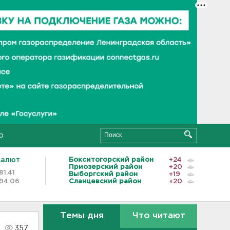
о
валют
Бокситогорский район
+24
Приозерский район
+20
81.41
Выборгский район
+19
94.06
Сланцевский район
+20
Темы дня
Что читают
357