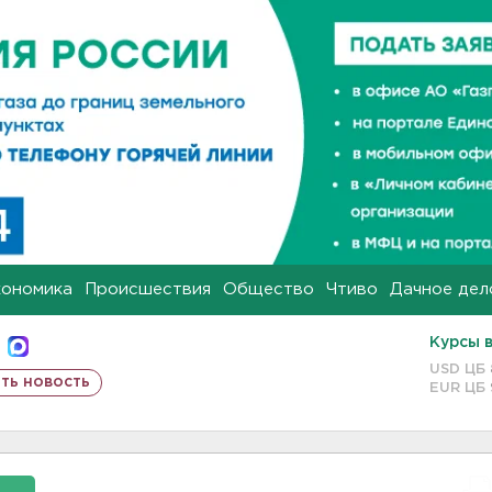
кономика
Происшествия
Общество
Чтиво
Дачное дел
Курсы 
USD ЦБ
ть новость
EUR ЦБ