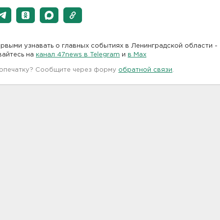
рвыми узнавать о главных событиях в Ленинградской области -
вайтесь на
канал 47news в Telegram
и
в Maх
 опечатку? Сообщите через форму
обратной связи
.