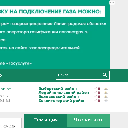
о
валют
Выборгский район
+18
Лодейнопольский район
+19
82.17
Волосовский район
+18
94.84
Бокситогорский район
+19
Темы дня
Что читают
415