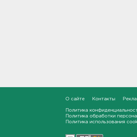
10:37
В Кингисеппе уборщицу
задержали за кражу денег и
украшений
10:17
Инспекторы проверят
водителей на трезвость в
Петербурге и Ленобласти
09:54
Почти 400 за ночь, почти 90 -
за утро - беспилотники
атакуют регионы России
О сайте
Контакты
Рекла
09:23
Политика конфиденциальнос
Комтранс напомнил о
Политика обработки персона
маршрутах «наземки» на
Политика использования coo
фоне переноса электричек
Московского направления
23:53, 07.08.2026