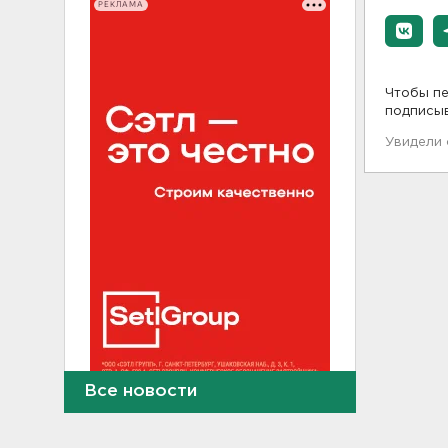
РЕКЛАМА
Чтобы пе
подписы
Увидели
Все новости
Рыбаков эвакуировали с
Ладожского озера у Назии