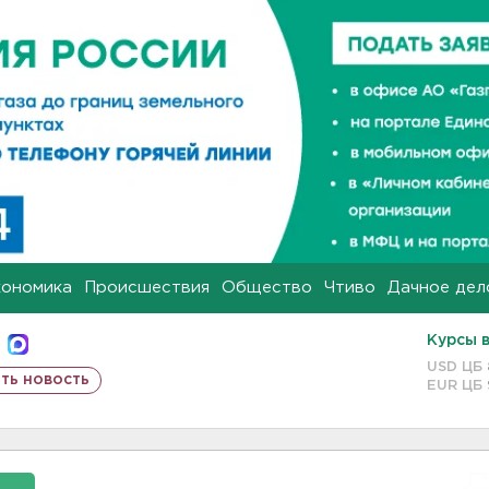
кономика
Происшествия
Общество
Чтиво
Дачное дел
Курсы 
USD ЦБ
ть новость
EUR ЦБ