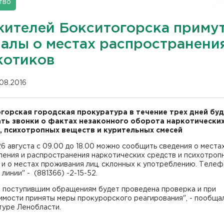
тво
жителей Бокситогорска приму
налы о местах распространени
котиков
.08.2016
горская городская прокуратура в течение трех дней бу
ть звонки о фактах незаконного оборота наркотически
, психотропных веществ и курительных смесей
26 августа с 09.00 до 18.00 можно сообщить сведения о места
ления и распространения наркотических средств и психотроп
и о местах проживания лиц, склонных к употреблению. Теле
 линии" - (881366) -2-15-52.
м поступившим обращениям будет проведена проверка и при
мости приняты меры прокурорского реагирования", - пообща
туре Ленобласти.