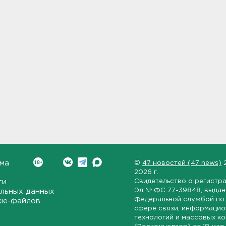
ма
©
47 новостей (47 news)
2026 г.
ти
Свидетельство о регистр
Эл № ФС 77-39848
, выда
льных данных
Федеральной службой по 
kie-файлов
сфере связи, информаци
технологий и массовых к