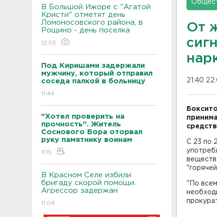
Общес
В Большой Ижоре с "Агатой
Кристи" отметят день
Ломоносовского района, в
От 
Рощино - день поселка
сиг
12:05
нар
Под Киришами задержали
мужчину, который отправил
21:40 22
соседа палкой в больницу
11:44
Боксито
"Хотел проверить на
принима
прочность". Житель
средств
Соснового Бора оторвал
руку памятнику воинам
С 23 по 
употреб
11:15
веществ 
"горячей
В Красном Селе избили
бригаду скорой помощи.
"По все
Агрессор задержан
необходи
прокура
11:04