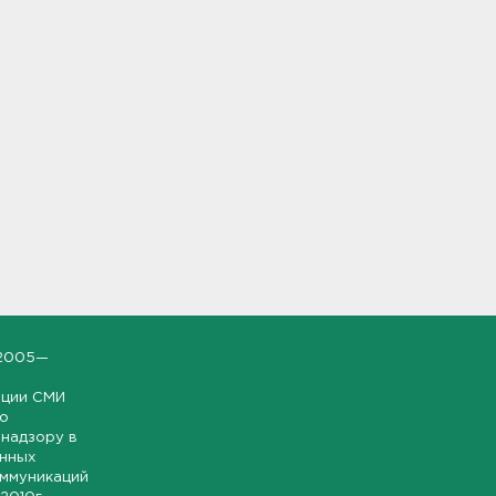
2005—
ации СМИ
но
надзору в
онных
оммуникаций