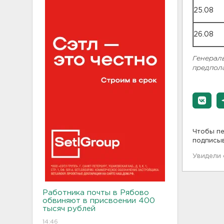
25.08
26.08
Генераль
предпола
Чтобы пе
подписы
Увидели
Работника почты в Рябово
обвиняют в присвоении 400
тысяч рублей
14:46