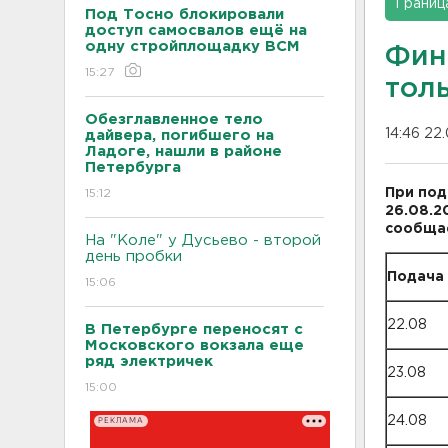
Границ
Под Тосно блокировали
доступ самосвалов ещё на
одну стройплощадку ВСМ
Фин
15:27
тол
Обезглавленное тело
14:46 22
дайвера, погибшего на
Ладоге, нашли в районе
Петербурга
При под
15:12
26.08.2
сообща
На "Коле" у Дусьево - второй
день пробки
Подача
15:06
22.08
В Петербурге переносят с
Московского вокзала еще
ряд электричек
23.08
15:00
24.08
РЕКЛАМА