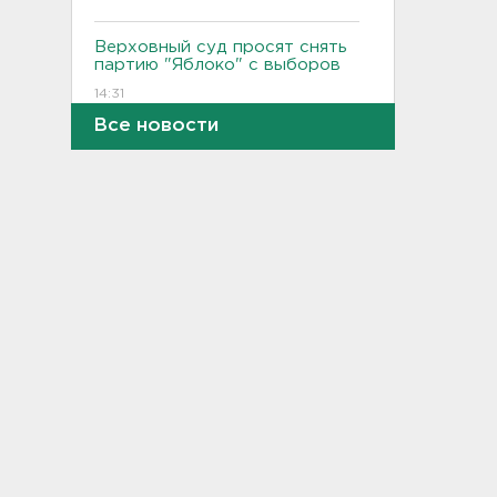
Верховный суд просят снять
партию "Яблоко" с выборов
14:31
Все новости
Рабочего придавило
бетонным блоком в
Тосненском районе
14:25
Дачников ждет реверс на
"Скандинавии"
14:18
В Петербурге задержали
тайного оружейного мастера
– в квартире силовики нашли
целый арсенал
14:07
Минтранс предлагает