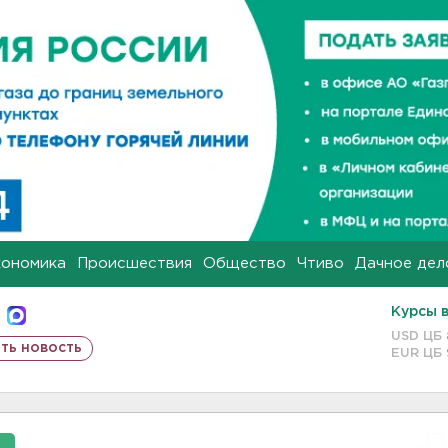
кономика
Происшествия
Общество
Чтиво
Дачное дел
Курсы 
USD ЦБ
ть новость
EUR ЦБ