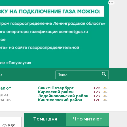
о
валют
Санкт-Петербург
+22
Кировский район
+23
81.41
Лодейнопольский район
+23
94.06
Кингисеппский район
+21
Темы дня
Что читают
569