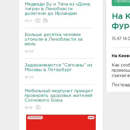
Проис
Медведи Бу и Тяпа из «Дома
тигра» в Ленобласти
долетели до Ирландии
На 
19:17
фур
Больше десятка человек
15:47 14.
утонули в Ленобласти за
июль
18:58
На Киев
Задерживаются "Сапсаны" из
Как соо
Москвы в Петербург
произошл
съехал в
18:37
Пострад
Мобильный медпункт приедет
проверять здоровье жителей
Соснового Бора
18:18
РЕКЛАМА