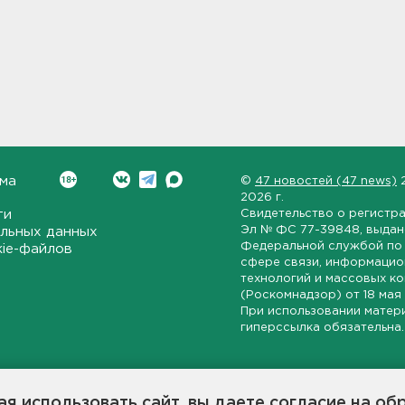
ма
©
47 новостей (47 news)
2026 г.
ти
Свидетельство о регистр
Эл № ФС 77-39848
, выда
льных данных
Федеральной службой по 
kie-файлов
сфере связи, информаци
технологий и массовых к
(Роскомнадзор) от
18 мая
При использовании матер
гиперссылка обязательна.
ет-издание, направленное на всестороннее освещение политиче
ской области, экономической и инвестиционной активности в ре
я использовать сайт, вы даете согласие на об