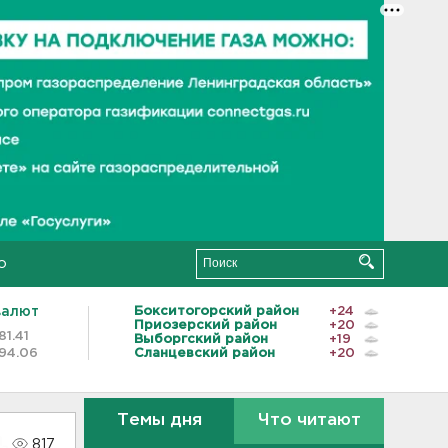
о
валют
Бокситогорский район
+24
Приозерский район
+20
81.41
Выборгский район
+19
94.06
Сланцевский район
+20
Темы дня
Что читают
817