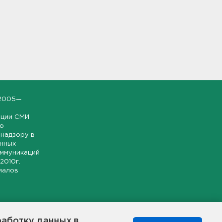
2005—
ации СМИ
но
надзору в
онных
оммуникаций
 2010г.
иалов
ской и
гионе.
работку данных в