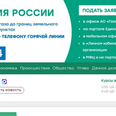
кономика
Происшествия
Общество
Чтиво
Дачное дел
Курсы 
USD ЦБ
ть новость
EUR ЦБ