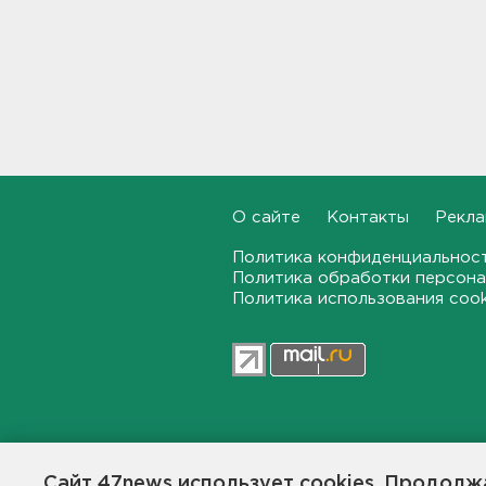
Бывшего директора Popcorn
Books приговорили к 4 годам
условно
16:16
Выходные в Ленобласти
порадуют теплом. Но
местами будет дождливо и
ветрено
О сайте
Контакты
Рекла
16:02
Политика конфиденциальнос
Политика обработки персона
В магазин — с арматурой. В
Политика использования coo
Шушарах дама добывала
товар не голыми руками
15:58
Товары Wildberries будут
храниться и на партнерских
складах
47news.ru — независимое интерн
15:43
общественной жизни в Ленинград
Сайт 47news использует cookies. Продолжа