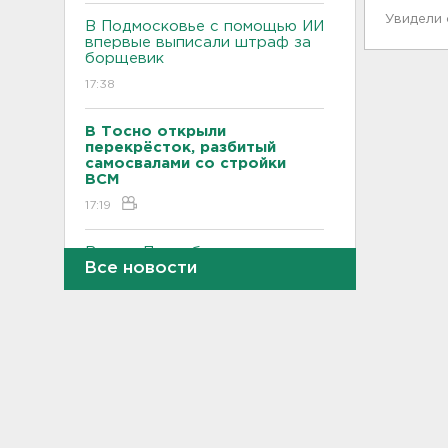
Увидели
В Подмосковье с помощью ИИ
впервые выписали штраф за
борщевик
17:38
В Тосно открыли
перекрёсток, разбитый
самосвалами со стройки
ВСМ
17:19
В вузы Петербурга по квоте
Все новости
для участников СВО и их
детей поступили 3,4 тысячи
человек
16:57
Найдено тело
девятилетнего мальчика,
пропавшего в
Новогорелово. Он утонул
16:41