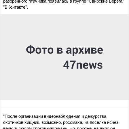
разоренного птичника появилась в группе "Свирские Берега"
"ВКонтакте".
"После организации видеонаблюдения и дежурства
охотников хищник, возможно, росомаха, из посёлка исчез,
вернув людям спокойную жизнь. Но, похоже, на днях он