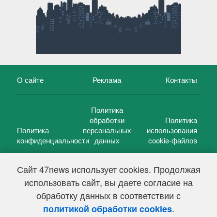
О сайте
Реклама
Контакты
Политика
обработки
Политика
Политика
персональных
использования
конфиденциальности
данных
cookie-файлов
Сайт 47news использует cookies. Продолжая
использовать сайт, вы даете согласие на
©
47 новостей (47 news)
2005 — 2026 г.
обработку данных в соответствии с
Свидетельство о регистрации СМИ Эл № ФС 77-39848, выдано
Федеральной службой по надзору в сфере связи,
.
политикой обработки cookies
информационных технологий и массовых коммуникаций