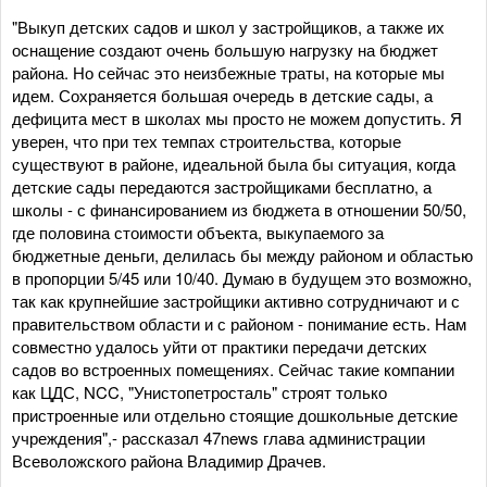
"Выкуп детских садов и школ у застройщиков, а также их
оснащение создают очень большую нагрузку на бюджет
района. Но сейчас это неизбежные траты, на которые мы
идем. Сохраняется большая очередь в детские сады, а
дефицита мест в школах мы просто не можем допустить. Я
уверен, что при тех темпах строительства, которые
существуют в районе, идеальной была бы ситуация, когда
детские сады передаются застройщиками бесплатно, а
школы - с финансированием из бюджета в отношении 50/50,
где половина стоимости объекта, выкупаемого за
бюджетные деньги, делилась бы между районом и областью
в пропорции 5/45 или 10/40. Думаю в будущем это возможно,
так как крупнейшие застройщики активно сотрудничают и с
правительством области и с районом - понимание есть. Нам
совместно удалось уйти от практики передачи детских
садов во встроенных помещениях. Сейчас такие компании
как ЦДС, NCC, "Унистопетросталь" строят только
пристроенные или отдельно стоящие дошкольные детские
учреждения",- рассказал 47news глава администрации
Всеволожского района Владимир Драчев.