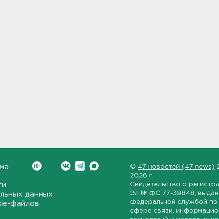
ма
©
47 новостей (47 news)
2026 г.
ти
Свидетельство о регистр
Эл № ФС 77-39848
, выда
льных данных
Федеральной службой по 
kie-файлов
сфере связи, информаци