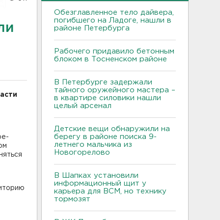
Обезглавленное тело дайвера,
погибшего на Ладоге, нашли в
ли
районе Петербурга
Рабочего придавило бетонным
блоком в Тосненском районе
В Петербурге задержали
тайного оружейного мастера –
ласти
в квартире силовики нашли
целый арсенал
Детские вещи обнаружили на
берегу в районе поиска 9-
ре-
летнего мальчика из
ом
Новогорелово
лняться
В Шапках установили
информационный щит у
риторию
карьера для ВСМ, но технику
тормозят