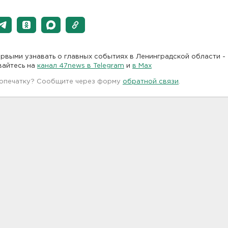
рвыми узнавать о главных событиях в Ленинградской области -
вайтесь на
канал 47news в Telegram
и
в Maх
 опечатку? Сообщите через форму
обратной связи
.