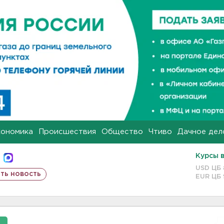
кономика
Происшествия
Общество
Чтиво
Дачное дел
Курсы 
USD ЦБ
ть новость
EUR ЦБ