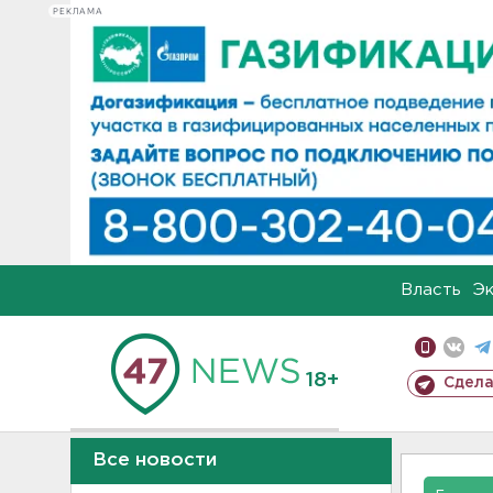
РЕКЛАМА
Власть
Э
18+
Сдела
Все новости