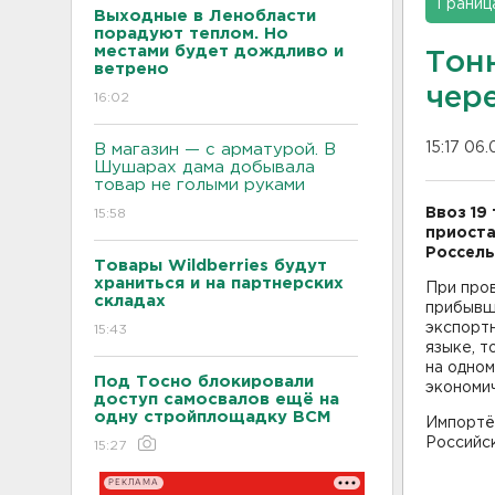
Границ
Выходные в Ленобласти
порадуют теплом. Но
местами будет дождливо и
Тон
ветрено
чер
16:02
15:17 06.
В магазин — с арматурой. В
Шушарах дама добывала
товар не голыми руками
Ввоз 19
15:58
приоста
Россель
Товары Wildberries будут
храниться и на партнерских
При пров
складах
прибывше
экспорт
15:43
языке, т
на одном
Под Тосно блокировали
экономич
доступ самосвалов ещё на
одну стройплощадку ВСМ
Импортё
Российс
15:27
РЕКЛАМА