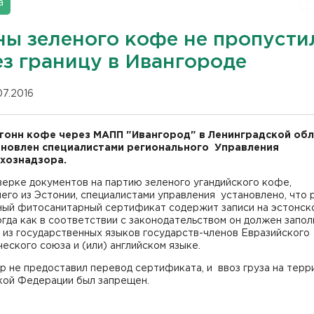
а
ны зеленого кофе не пропусти
ез границу в Ивангороде
07.2016
 тонн кофе через МАПП "Ивангород" в Ленинградской об
новлен специалистами регионального Управления
хознадзора.
ерке документов на партию зеленого угандийского кофе,
го из Эстонии, специалистами управления установлено, что 
ный фитосанитарный сертификат содержит записи на эстонск
огда как в соответствии с законодательством он должен запо
 из государственных языков государств-членов Евразийского
еского союза и (или) английском языке.
р не предоставил перевод сертификата, и ввоз груза на тер
кой Федерации был запрещен.