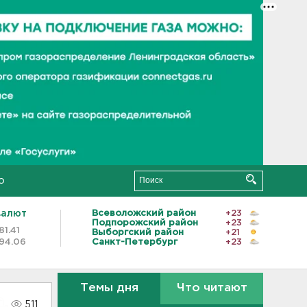
о
валют
Всеволожский район
+23
Подпорожский район
+23
81.41
Выборгский район
+21
94.06
Санкт-Петербург
+23
Темы дня
Что читают
511