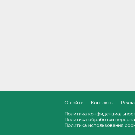
Петербурга
15:12
На "Коле" у Дусьево - второй
день пробки
15:06
В Петербурге переносят с
Московского вокзала еще
ряд электричек
15:00
Работника почты в Рябово
обвиняют в присвоении 400
тысяч рублей
14:46
О сайте
Контакты
Рекла
Верховный суд просят снять
Политика конфиденциальнос
партию "Яблоко" с выборов
Политика обработки персона
14:31
Политика использования coo