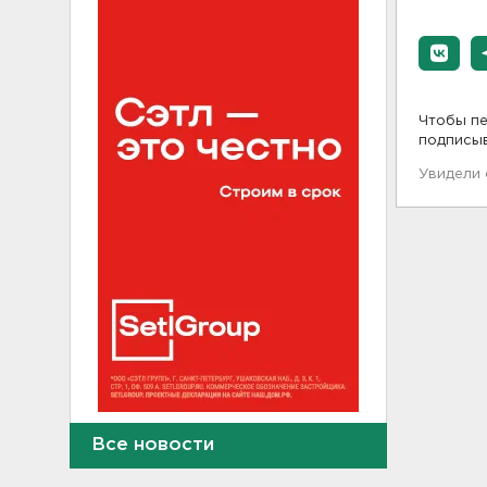
Чтобы пе
подписы
Увидели
Обезглавленное тело
Все новости
дайвера, погибшего на
Ладоге, нашли в районе