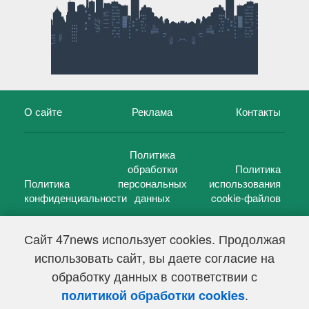
О сайте
Реклама
Контакты
Политика
обработки
Политика
Политика
персональных
использования
конфиденциальности
данных
cookie-файлов
Сайт 47news использует cookies. Продолжая
использовать сайт, вы даете согласие на
©
47 новостей (47 news)
2005 — 2026 г.
обработку данных в соответствии с
Свидетельство о регистрации СМИ Эл № ФС 77-39848, выдано
Федеральной службой по надзору в сфере связи,
.
политикой обработки cookies
информационных технологий и массовых коммуникаций