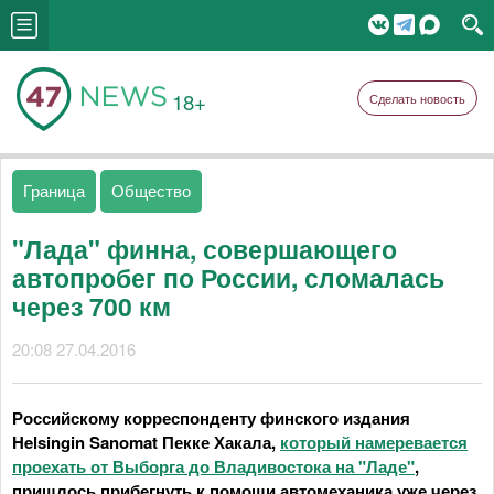
18+
Сделать новость
Граница
Общество
"Лада" финна, совершающего
автопробег по России, сломалась
через 700 км
20:08 27.04.2016
Российскому корреспонденту финского издания
Helsingin Sanomat Пекке Хакала,
который намеревается
проехать от Выборга до Владивостока на "Ладе"
,
пришлось прибегнуть к помощи автомеханика уже через