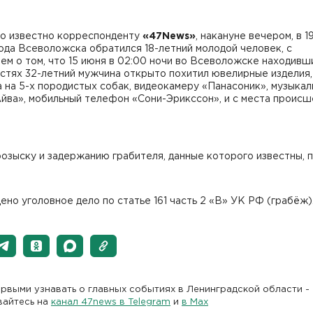
ло известно корреспонденту
«47News»
, накануне вечером, в 19
ода Всеволожска обратился 18-летний молодой человек, с
ем о том, что 15 июня в 02:00 ночи во Всеволожске находивш
остях 32-летний мужчина открыто похитил ювелирные изделия,
 на 5-х породистых собак, видеокамеру «Панасоник», музыка
йва», мобильный телефон «Сони-Эрикссон», и с места происш
озыску и задержанию грабителя, данные которого известны, п
но уголовное дело по статье 161 часть 2 «В» УК РФ (грабёж)
рвыми узнавать о главных событиях в Ленинградской области -
вайтесь на
канал 47news в Telegram
и
в Maх