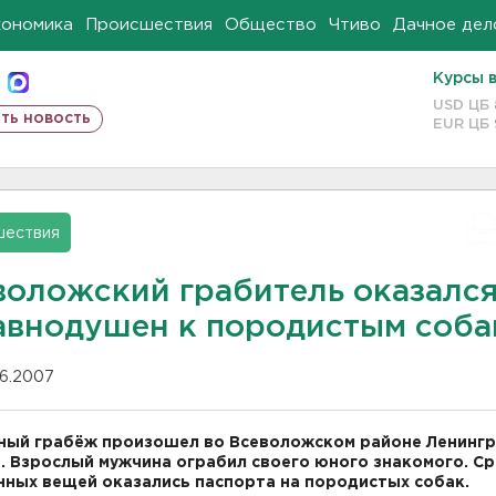
кономика
Происшествия
Общество
Чтиво
Дачное дел
Курсы 
USD ЦБ
ть новость
EUR ЦБ
шествия
воложский грабитель оказалс
авнодушен к породистым соба
06.2007
ый грабёж произошел во Всеволожском районе Ленинг
. Взрослый мужчина ограбил своего юного знакомого. С
ных вещей оказались паспорта на породистых собак.