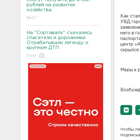
рублей на развитие
хозяйства
Как ста
18:07
УВД гор
заявлени
На "Сортавалу" съехались
него в г
спасатели и дорожники.
паспорта
Отрабатывали легенду о
центр «А
крупном ДТП
скрылся.
17:50
РЕКЛАМА
Меры к р
Возбужде
Чтобы пе
подписы