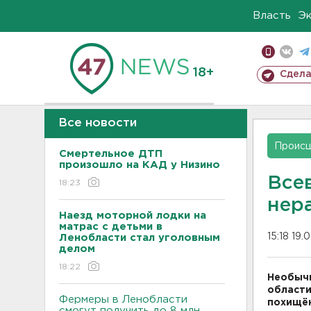
Власть
Э
18+
Сдела
Все новости
Проис
Смертельное ДТП
произошло на КАД у Низино
Все
18:23
нер
Наезд моторной лодки на
матрас с детьми в
15:18 19.
Ленобласти стал уголовным
делом
18:22
Необычн
области
Фермеры в Ленобласти
похищён
смогут получить до 8 млн