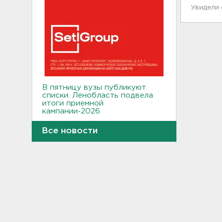
Увидели
В пятницу вузы публикуют
списки. Ленобласть подвела
итоги приемной
кампании-2026
17:36
Все новости
Руководителя ячейки
мормонов из Выборга
задержали за
финансирование ФБК*
17:21
В Сестрорецке бабахнуло в
гараже, а оказалось - в