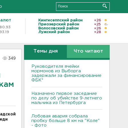
о
валют
Кингисеппский район
+26
Приозерский район
+25
80.93
Волосовский район
+26
93.19
Лужский район
+28
Темы дня
Что читают
349
Руководителя ячейки
мормонов из Выборга
я
задержали за финансирование
ФБК*
кам
Назначено первое заседание
по делу об убийстве 9-летнего
мальчика из Петербурга
радской
Лобовая авария собрала
реди
пробку больше 8 км на "Коле"
- фото