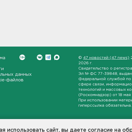
ма
©
47 новостей (47 news)
2026 г.
ти
Свидетельство о регистр
Эл № ФС 77-39848
, выда
льных данных
Федеральной службой по 
kie-файлов
сфере связи, информаци
технологий и массовых к
(Роскомнадзор) от
18 мая
При использовании матер
гиперссылка обязательна.
ет-издание, направленное на всестороннее освещение политиче
ской области, экономической и инвестиционной активности в ре
я использовать сайт, вы даете согласие на об