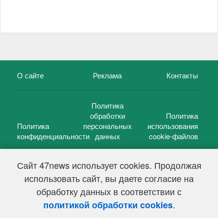
О сайте
Реклама
Контакты
Политика
обработки
Политика
Политика
персональных
использования
конфиденциальности
данных
cookie-файлов
Сайт 47news использует cookies. Продолжая
использовать сайт, вы даете согласие на
©
47 новостей (47 news)
2005 — 2026 г.
обработку данных в соответствии с
Свидетельство о регистрации СМИ Эл № ФС 77-39848, выдано
Федеральной службой по надзору в сфере связи,
.
политикой обработки cookies
информационных технологий и массовых коммуникаций
(Роскомнадзор) от 18 мая 2010г.