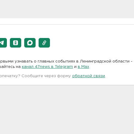
рвыми узнавать о главных событиях в Ленинградской области -
вайтесь на
канал 47news в Telegram
и
в Maх
 опечатку? Сообщите через форму
обратной связи
.