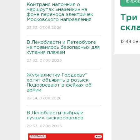
Приро
Комтранс напомнил о
маршрутах «наземки» на
фоне переноса электричек
Три
Московского направления
скл
23:53, 07.08.2026
12:49 08
В Ленобласти и Петербурге
не появилось безопасных для
купания пляжей
23:32, 07.08.2026
Журналистку Гордееву*
хотят объявить в розыск.
Подозревают в фейках об
армии
22:54, 07.08.2026
В Ленобласти выбрали
лучших экскурсоводов
22:33, 07.08.2026
РЕКЛАМА