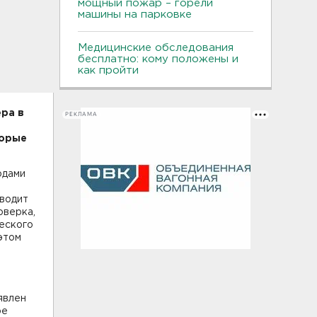
мощный пожар – горели
машины на парковке
Медицинские обследования
бесплатно: кому положены и
как пройти
ра в
РЕКЛАМА
торые
одами
водит
оверка,
еского
этом
явлен
ое