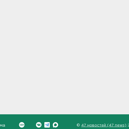
ма
©
47 новостей (47 news)