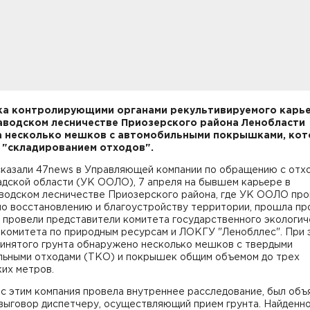
а контролирующими органами рекультивируемого карье
водском лесничестве Приозерского района Ленобласти
 несколько мешков с автомобильными покрышками, ко
 "складированием отходов".
сказали 47news в Управляющей компании по обращению с отх
адской области (УК ООЛО), 7 апреля на бывшем карьере в
водском лесничестве Приозерского района, где УК ООЛО про
по восстановлению и благоустройству территории, прошла пр
 провели представители комитета государственного экологич
 комитета по природным ресурсам и ЛОКГУ "Ленобллес". При 
ринятого грунта обнаружено несколько мешков с твердыми
льными отходами (ТКО) и покрышек общим объемом до трех
их метров.
 с этим компания провела внутреннее расследование, был объ
 выговор диспетчеру, осуществляющий прием грунта. Найденн