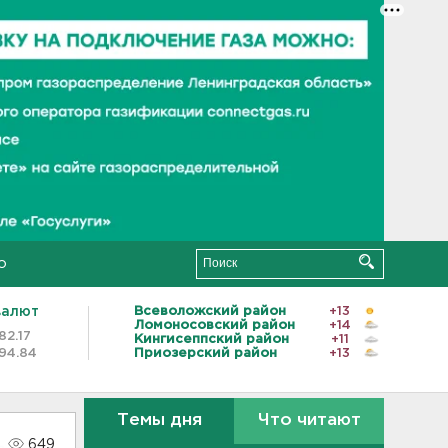
о
валют
Всеволожский район
+13
Ломоносовский район
+14
82.17
Кингисеппский район
+11
94.84
Приозерский район
+13
Темы дня
Что читают
649