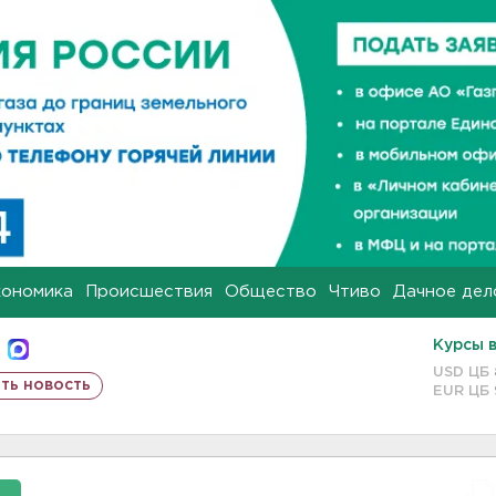
кономика
Происшествия
Общество
Чтиво
Дачное дел
Курсы 
USD ЦБ
ть новость
EUR ЦБ