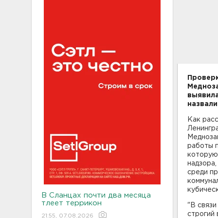
Проверк
Медноза
выявила
назвали
Как рас
Ленингр
Медноза
работы 
которую
надзора,
среди п
коммуна
кубическ
В Сланцах почти два месяца
тлеет террикон
"В связи
строгий
21:55, 07.08.2026