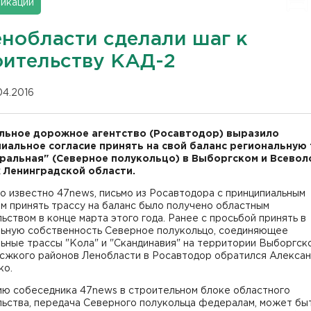
икации
енобласти сделали шаг к
оительству КАД-2
04.2016
ьное дорожное агентство (Росавтодор) выразило
иальное согласие принять на свой баланс региональную 
ральная" (Северное полукольцо) в Выборгском и Всево
 Ленинградской области.
о известно 47news, письмо из Росавтодора с принципиальным
м принять трассу на баланс было получено областным
ьством в конце марта этого года. Ранее с просьбой принять в
ьную собственность Северное полукольцо, соединяющее
ные трассы "Кола" и "Скандинавия" на территории Выборгско
сжкого районов Ленобласти в Росавтодор обратился Алекса
ко.
ию собеседника 47news в строительном блоке областного
льства, передача Северного полукольца федералам, может бы