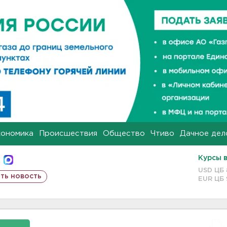
кономика
Происшествия
Общество
Чтиво
Дачное дел
Курсы 
USD ЦБ
ть новость
EUR ЦБ