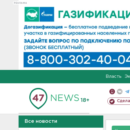
РЕКЛАМА
Власть
Э
18+
Сдела
Все новости