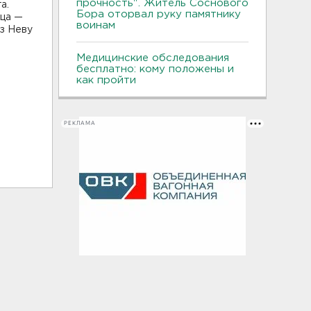
прочность". Житель Соснового
а.
Бора оторвал руку памятнику
ьца —
воинам
ез Неву
Медицинские обследования
бесплатно: кому положены и
как пройти
РЕКЛАМА