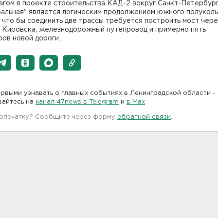
агом в проекте строительства КАД-2 вокруг Санкт-Петербург
ральная" является логическим продолжением южного полукол
, что бы соединить две трассы требуется построить мост чер
е Кировска, железнодорожный путепровод и примерно пять
ов новой дороги.
рвыми узнавать о главных событиях в Ленинградской области -
вайтесь на
канал 47news в Telegram
и
в Maх
 опечатку? Сообщите через форму
обратной связи
.