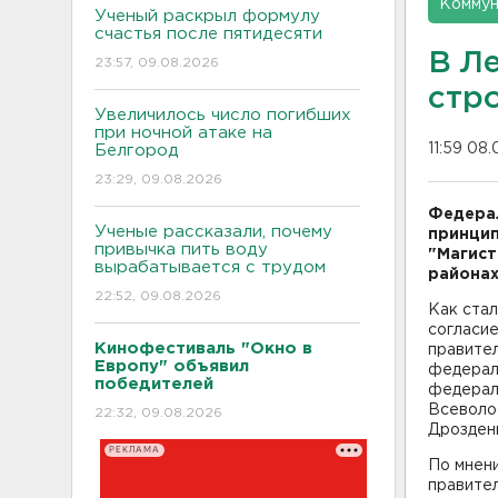
Коммун
Ученый раскрыл формулу
счастья после пятидесяти
В Л
23:57, 09.08.2026
стр
Увеличилось число погибших
при ночной атаке на
11:59 08.
Белгород
23:29, 09.08.2026
Федерал
Ученые рассказали, почему
принцип
привычка пить воду
"Магист
вырабатывается с трудом
районах
22:52, 09.08.2026
Как стал
согласие
Кинофестиваль "Окно в
правител
Европу" объявил
федерал
победителей
федераль
Всеволо
22:32, 09.08.2026
Дрозден
РЕКЛАМА
По мнен
правите