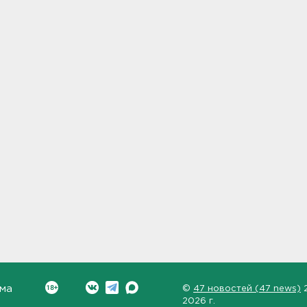
ма
©
47 новостей (47 news)
2026 г.