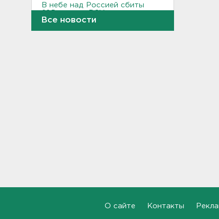
В небе над Россией сбиты
285 дронов ВСУ за день
Все новости
21:31, 09.08.2026
В Ивангороде 150-летие
Ивана Билибина отметят
фестивалем
20:54, 09.08.2026
Впервые за почти 40 лет.
Между Финляндией и
Швецией запускают поезда
20:34, 09.08.2026
«Зенит» проиграл последней
команде РПЛ – 1:2
19:55, 09.08.2026
В Ленобласти прибило к
берегу Финского залива
О сайте
Контакты
Рекла
пустую яхту