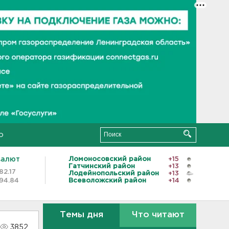
о
валют
Ломоносовский район
+15
Гатчинский район
+13
82.17
Лодейнопольский район
+13
94.84
Всеволожский район
+14
Темы дня
Что читают
3852