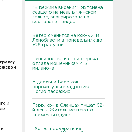
"В режиме висения". Яхтсмена,
севшего на мель в Финском
заливе, эвакуировали на
вертолете - видео
Ветер сменится на южный. В
Ленобласти в понедельник до
+26 градусов
Пенсионерка из Приозерска
трассу
отдала мошенникам 4,5
ложском
миллиона
У деревни Бережок
опрокинулся квадроцикл.
Погиб пассажир
го и
Террикон в Сланцах тушат 52-
ндр
й день. Жители мечтают о
свежем воздухе
"Хотел проверить на
ть