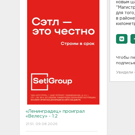
новым ш
"Магист
для того
в район
километр
Чтобы пе
подписы
Увидели
«Ленинградец» проиграл
«Велесу» - 1:2
21:51, 09.08.2026