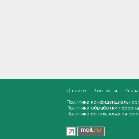
Во Всеволожском районе
ищут девушку-волонтера
14:49
В Нижегородской области
четверо пострадали от
атаки БПЛА, в Брянской
области - пятеро раненых и
двое погибших
14:33
У Рунета сбой по всем
фронтам: от сайтов до
соцсетей
О сайте
Контакты
Рекла
14:15
Политика конфиденциальнос
Политика обработки персона
Застал там, где быть не
Политика использования coo
должен. В Петербурге 70-
летнего экс-прокурора
задержали по делу об
убийстве в 2024 году
13:54