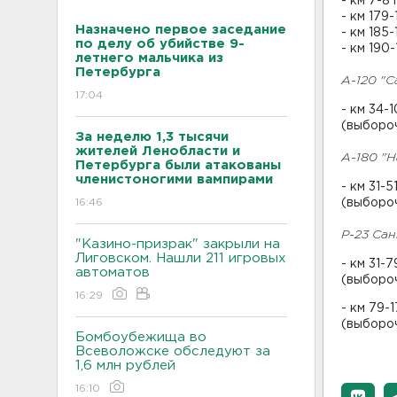
- км 7-8
- км 179
Назначено первое заседание
- км 185-
по делу об убийстве 9-
- км 190-
летнего мальчика из
Петербурга
А-120 "
17:04
- км 34-
(выборо
За неделю 1,3 тысячи
жителей Ленобласти и
А-180 "Н
Петербурга были атакованы
членистоногими вампирами
- км 31-
16:46
(выборо
Р-23 Сан
"Казино-призрак" закрыли на
Лиговском. Нашли 211 игровых
- км 31-
автоматов
(выбороч
16:29
- км 79-
(выбороч
Бомбоубежища во
Всеволожске обследуют за
1,6 млн рублей
16:10