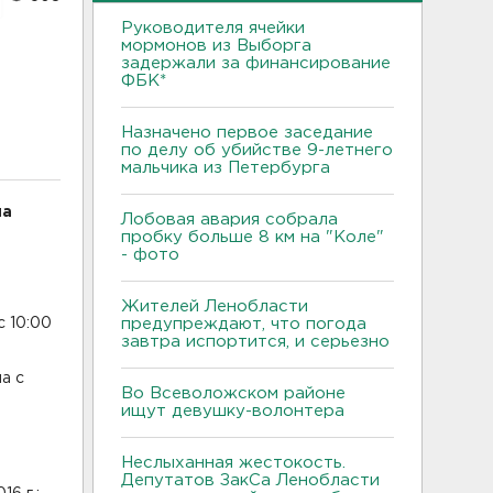
Руководителя ячейки
мормонов из Выборга
задержали за финансирование
ФБК*
Назначено первое заседание
по делу об убийстве 9-летнего
мальчика из Петербурга
на
Лобовая авария собрала
пробку больше 8 км на "Коле"
- фото
Жителей Ленобласти
с 10:00
предупреждают, что погода
завтра испортится, и серьезно
а с
Во Всеволожском районе
ищут девушку-волонтера
Неслыханная жестокость.
Депутатов ЗакСа Ленобласти