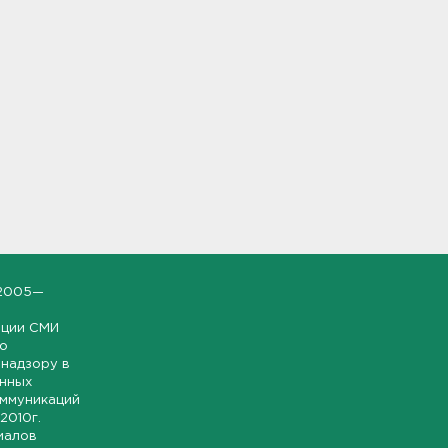
2005—
ации СМИ
но
надзору в
онных
оммуникаций
 2010г.
иалов