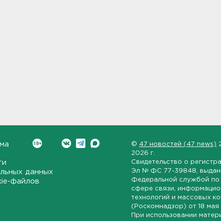
ма
©
47 новостей (47 news)
2026 г.
ти
Свидетельство о регистр
Эл № ФС 77-39848
, выда
льных данных
Федеральной службой по 
kie-файлов
сфере связи, информаци
технологий и массовых к
(Роскомнадзор) от
18 мая
При использовании матер