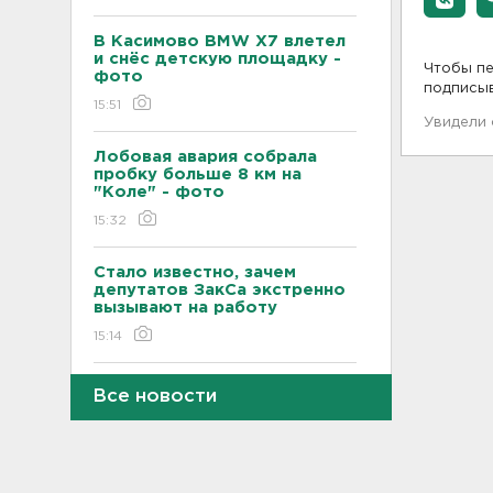
В Касимово BMW X7 влетел
и снёс детскую площадку -
Чтобы пе
фото
подписы
15:51
Увидели
Лобовая авария собрала
пробку больше 8 км на
"Коле" - фото
15:32
Стало известно, зачем
депутатов ЗакСа экстренно
вызывают на работу
15:14
Жителей Ленобласти
Все новости
предупреждают, что погода
завтра испортится, и
серьезно
15:01