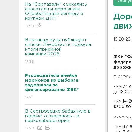
Коммун
На "Сортавалу" съехались
спасатели и дорожники.
Отрабатывали легенду о
Дор
крупном ДТП
дви
17:50
16:20 28
В пятницу вузы публикуют
списки. Ленобласть подвела
итоги приемной
кампании-2026
ФКУ "Се
17:36
федерал
дорожны
Руководителя ячейки
Р-21 "Ко
мормонов из Выборга
задержали за
- км 74 
финансирование ФБК*
до 18:00;
17:21
- км 14-
10:00 до 
В Сестрорецке бабахнуло в
гараже, а оказалось - в
А-181 "С
нарколаборатории
- км 47-
17:20