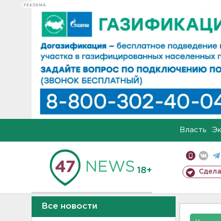
РЕКЛАМА
Власть
Э
18+
Сдела
Все новости