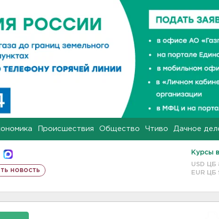
кономика
Происшествия
Общество
Чтиво
Дачное дел
Курсы 
USD ЦБ
ть новость
EUR ЦБ