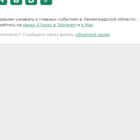
рвыми узнавать о главных событиях в Ленинградской области -
вайтесь на
канал 47news в Telegram
и
в Maх
 опечатку? Сообщите через форму
обратной связи
.