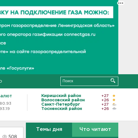
о
валют
Киришский район
+27
Волосовский район
+26
80.93
Санкт-Петербург
+27
93.19
Тосненский район
+26
Темы дня
Что читают
508