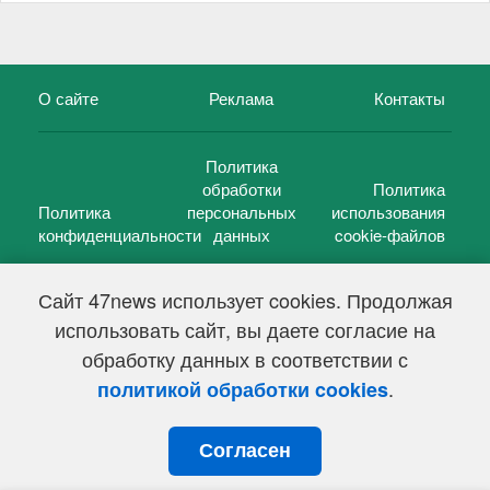
О сайте
Реклама
Контакты
Политика
обработки
Политика
Политика
персональных
использования
конфиденциальности
данных
cookie-файлов
Сайт 47news использует cookies. Продолжая
использовать сайт, вы даете согласие на
©
47 новостей (47 news)
2005 — 2026 г.
обработку данных в соответствии с
Свидетельство о регистрации СМИ Эл № ФС 77-39848, выдано
Федеральной службой по надзору в сфере связи,
.
политикой обработки cookies
информационных технологий и массовых коммуникаций
(Роскомнадзор) от 18 мая 2010г.
Согласен