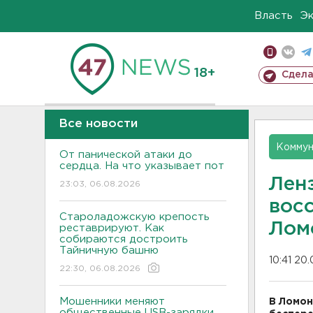
Власть
Э
18+
Сдела
Все новости
Коммун
От панической атаки до
сердца. На что указывает пот
Лен
23:03, 06.08.2026
вос
Староладожскую крепость
Лом
реставрируют. Как
собираются достроить
Тайничную башню
10:41 20.
22:30, 06.08.2026
Мошенники меняют
В Ломон
общественные USB-зарядки.