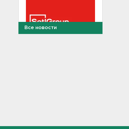
Все новости
Тело погибшего
обнаружено после пожара в
Гатчине
21:12, 06.08.2026
В Госдуму внесут
законопроект об отмене ЕГЭ
в России
21:02, 06.08.2026
Волонтеры "ЛизаАлерт"
нашли 320 человек за месяц в
Ленобласти и Петербурге
20:40, 06.08.2026