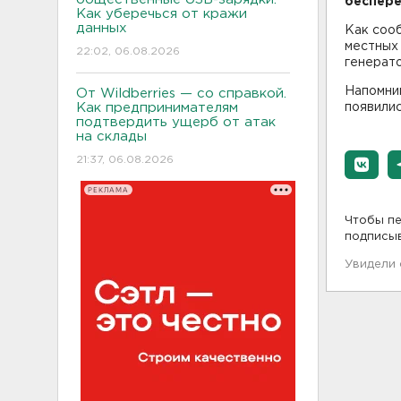
беспере
Как уберечься от кражи
данных
Как сооб
местных 
22:02, 06.08.2026
генерато
Напомни
От Wildberries — со справкой.
Как предпринимателям
появилис
подтвердить ущерб от атак
на склады
21:37, 06.08.2026
РЕКЛАМА
Чтобы пе
подписы
Увидели