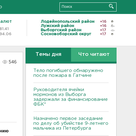
о
валют
Лодейнопольский район
+16
Лужский район
+16
81.41
Выборгский район
+17
94.06
Сосновоборский округ
+17
Темы дня
Что читают
546
Тело погибшего обнаружено
после пожара в Гатчине
Руководителя ячейки
мормонов из Выборга
задержали за финансирование
ФБК*
Назначено первое заседание
по делу об убийстве 9-летнего
мальчика из Петербурга
ению