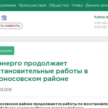
кономика
Происшествия
Общество
Чтиво
Дачное дел
Курсы 
USD ЦБ
ть новость
EUR ЦБ
икации
энерго продолжает
становительные работы в
оносовском районе
03.2016
осовском районе продолжаются работы по восстановл