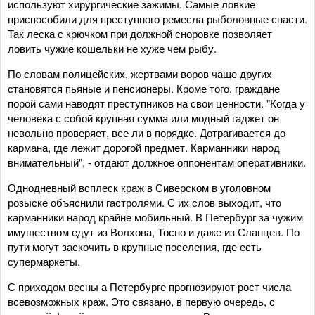
используют хирургические зажимы. Самые ловкие
приспособили для преступного ремесла рыболовные снасти.
Так леска с крючком при должной сноровке позволяет
ловить чужие кошельки не хуже чем рыбу.
По словам полицейских, жертвами воров чаще других
становятся пьяные и пенсионеры. Кроме того, граждане
порой сами наводят преступников на свои ценности. "Когда у
человека с собой крупная сумма или модный гаджет он
невольно проверяет, все ли в порядке. Дотрагивается до
кармана, где лежит дорогой предмет. Карманники народ
внимательный", - отдают должное оппонентам оперативники.
Однодневный всплеск краж в Сиверском в уголовном
розыске объяснили гастролями. С их слов выходит, что
карманники народ крайне мобильный. В Петербург за чужим
имуществом едут из Волхова, Тосно и даже из Сланцев. По
пути могут заскочить в крупные поселения, где есть
супермаркеты.
С приходом весны а Петербурге прогнозируют рост числа
всевозможных краж. Это связано, в первую очередь, с