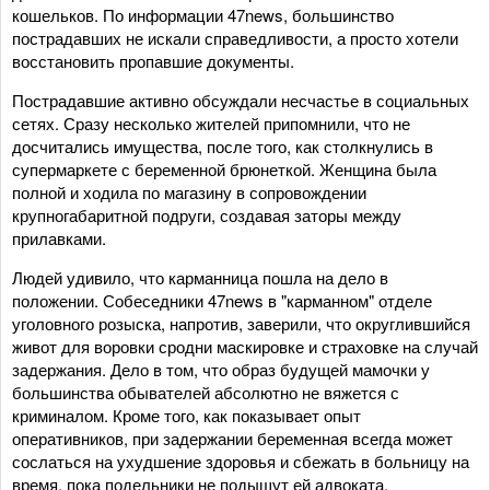
кошельков. По информации 47news, большинство
пострадавших не искали справедливости, а просто хотели
восстановить пропавшие документы.
Пострадавшие активно обсуждали несчастье в социальных
сетях. Сразу несколько жителей припомнили, что не
досчитались имущества, после того, как столкнулись в
супермаркете с беременной брюнеткой. Женщина была
полной и ходила по магазину в сопровождении
крупногабаритной подруги, создавая заторы между
прилавками.
Людей удивило, что карманница пошла на дело в
положении. Собеседники 47news в "карманном" отделе
уголовного розыска, напротив, заверили, что округлившийся
живот для воровки сродни маскировке и страховке на случай
задержания. Дело в том, что образ будущей мамочки у
большинства обывателей абсолютно не вяжется с
криминалом. Кроме того, как показывает опыт
оперативников, при задержании беременная всегда может
сослаться на ухудшение здоровья и сбежать в больницу на
время, пока подельники не подыщут ей адвоката.