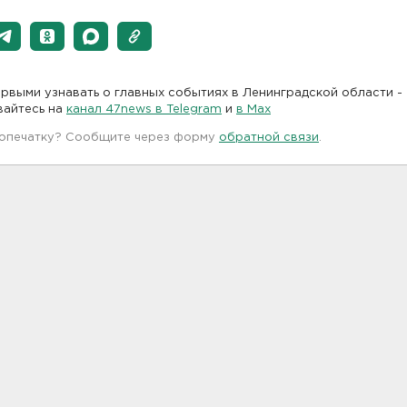
рвыми узнавать о главных событиях в Ленинградской области -
вайтесь на
канал 47news в Telegram
и
в Maх
 опечатку? Сообщите через форму
обратной связи
.