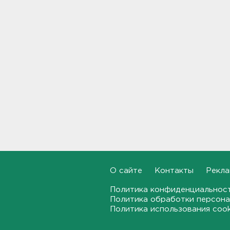
Москвы в Петербург
18:37
Мобильный медпункт приедет
проверять здоровье жителей
Соснового Бора
18:18
Врач дала рекомендации для
родителей с детьми - как
пережить жару
17:59
В Подмосковье с помощью ИИ
впервые выписали штраф за
борщевик
О сайте
Контакты
Рекла
17:38
Политика конфиденциальнос
Политика обработки персона
В Тосно открыли
Политика использования coo
перекрёсток, разбитый
самосвалами со стройки