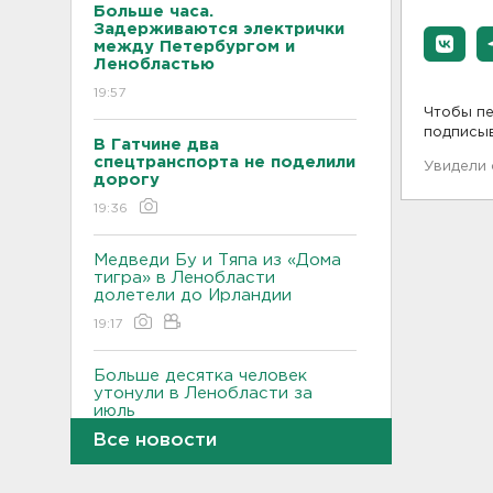
Больше часа.
Задерживаются электрички
между Петербургом и
Ленобластью
19:57
Чтобы пе
подписы
В Гатчине два
спецтранспорта не поделили
Увидели
дорогу
19:36
Медведи Бу и Тяпа из «Дома
тигра» в Ленобласти
долетели до Ирландии
19:17
Больше десятка человек
утонули в Ленобласти за
июль
Все новости
18:58
Задерживаются "Сапсаны" из