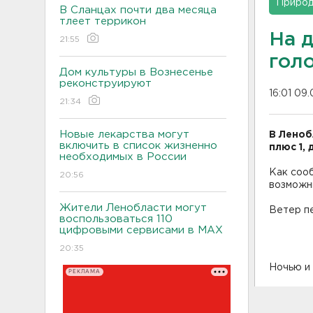
Приро
В Сланцах почти два месяца
тлеет террикон
На 
21:55
гол
Дом культуры в Вознесенье
реконструируют
16:01 09.
21:34
Новые лекарства могут
В Леноб
включить в список жизненно
плюс 1,
необходимых в России
Как соо
20:56
возможн
Жители Ленобласти могут
Ветер п
воспользоваться 110
цифровыми сервисами в МАХ
20:35
Ночью и 
РЕКЛАМА