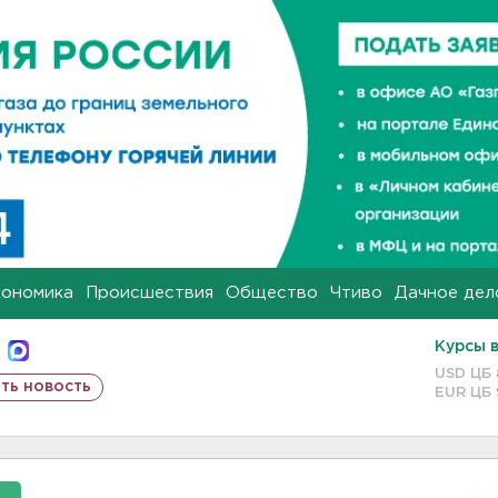
кономика
Происшествия
Общество
Чтиво
Дачное дел
Курсы 
USD ЦБ
ть новость
EUR ЦБ