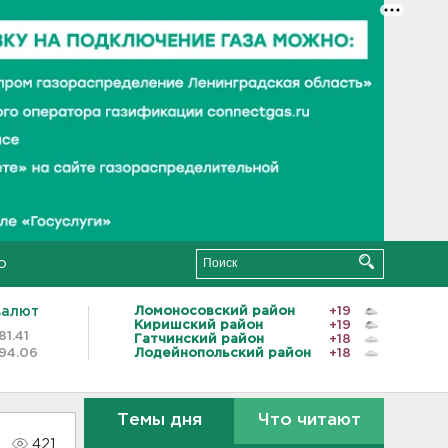
о
валют
Ломоносовский район
+19
Киришский район
+19
81.41
Гатчинский район
+18
94.06
Лодейнопольский район
+18
Темы дня
Что читают
421