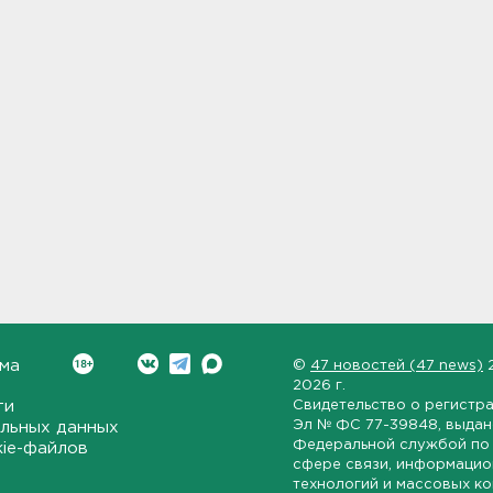
ма
©
47 новостей (47 news)
2026 г.
ти
Свидетельство о регистр
Эл № ФС 77-39848
, выда
льных данных
Федеральной службой по 
kie-файлов
сфере связи, информаци
технологий и массовых к