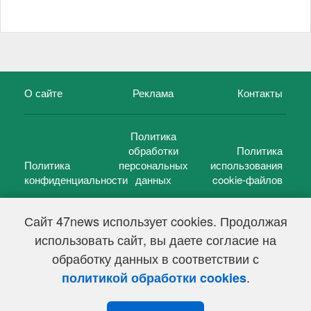
О сайте
Реклама
Контакты
Политика
обработки
Политика
Политика
персональных
использования
конфиденциальности
данных
cookie-файлов
Сайт 47news использует cookies. Продолжая
использовать сайт, вы даете согласие на
©
47 новостей (47 news)
2005 — 2026 г.
обработку данных в соответствии с
Свидетельство о регистрации СМИ Эл № ФС 77-39848, выдано
Федеральной службой по надзору в сфере связи,
.
политикой обработки cookies
информационных технологий и массовых коммуникаций
(Роскомнадзор) от 18 мая 2010г.