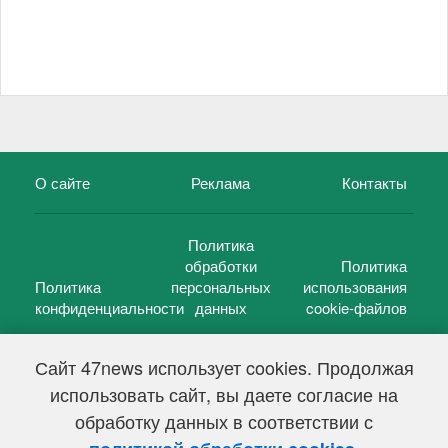
О сайте
Реклама
Контакты
Политика
обработки
Политика
Политика
персональных
использования
конфиденциальности
данных
cookie-файлов
Сайт 47news использует cookies. Продолжая
использовать сайт, вы даете согласие на
©
47 новостей (47 news)
2005 — 2026 г.
обработку данных в соответствии с
Свидетельство о регистрации СМИ Эл № ФС 77-39848, выдано
Федеральной службой по надзору в сфере связи,