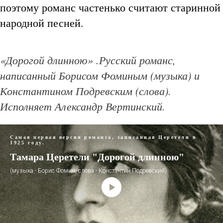
поэтому романс частенько считают старинной
народной песней.
«Дорогой длинною» .Русский романс,
написанный Борисом Фоминым (музыка) и
Константином Подревским (слова).
Исполняет Александр Вертинский.
Самая первая версия романса, записанная Церетели в
1925 году.
Тамара Церетели "Дорогой длинною"
(музыка - Борис Фомин, слова - Константин Подревский)