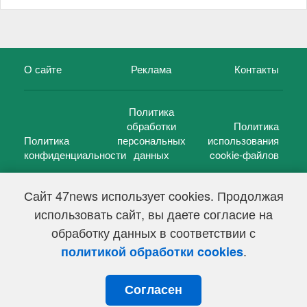
О сайте
Реклама
Контакты
Политика
обработки
Политика
Политика
персональных
использования
конфиденциальности
данных
cookie-файлов
Сайт 47news использует cookies. Продолжая
использовать сайт, вы даете согласие на
©
47 новостей (47 news)
2005 — 2026 г.
обработку данных в соответствии с
Свидетельство о регистрации СМИ Эл № ФС 77-39848, выдано
Федеральной службой по надзору в сфере связи,
.
политикой обработки cookies
информационных технологий и массовых коммуникаций
(Роскомнадзор) от 18 мая 2010г.
Согласен