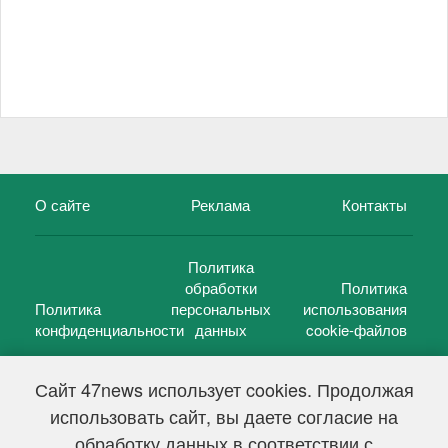
О сайте
Реклама
Контакты
Политика
обработки
Политика
Политика
персональных
использования
конфиденциальности
данных
cookie-файлов
Сайт 47news использует cookies. Продолжая
использовать сайт, вы даете согласие на
©
47 новостей (47 news)
2005 — 2026 г.
обработку данных в соответствии с
Свидетельство о регистрации СМИ Эл № ФС 77-39848, выдано