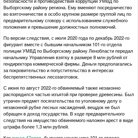
безопасности и противодействия коррупции УМВД по
Выборгскому району региона. Ему вменяют посредничество
во взяточничестве в особо крупном размере группой лиц по
предварительному сговору с использованием служебного
положения и превышение должностных полномочий.
По версии следствия, с июля 2020 года по декабрь 2022-го
фигурант вместе с бывшим начальником 101-го отдела
полиции УМВД по Выборгскому району Ленобласти передал
начальнику Управления взятку в размере 8 млн рублей от
гендиректора коммерческой фирмы. Деньги предполагались
за покровительство и попустительство в интересах
беспрепятственных лесозаготовок.
С июня по август 2022-го обвиняемый также незаконно
распорядился частью изъятой при проверке древесины. Был
утрачен предмет посягательства по уголовному делу о
незаконной рубке лесных насаждений, вещдок не был
обращен в доход государства. В ходе предварительного
следствия на имущество обвиняемого наложен арест в виде
штрафа более 1,3 млн рублей.
Как
писал 47news
, бывшего начальника 101-го отдела