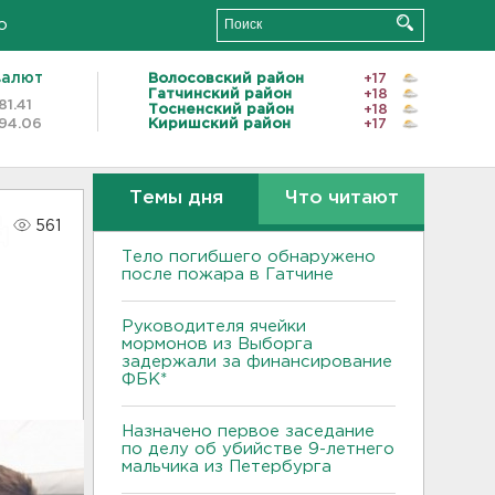
о
валют
Волосовский район
+17
Гатчинский район
+18
81.41
Тосненский район
+18
94.06
Киришский район
+17
Темы дня
Что читают
561
Тело погибшего обнаружено
после пожара в Гатчине
Руководителя ячейки
мормонов из Выборга
задержали за финансирование
ФБК*
Назначено первое заседание
по делу об убийстве 9-летнего
мальчика из Петербурга