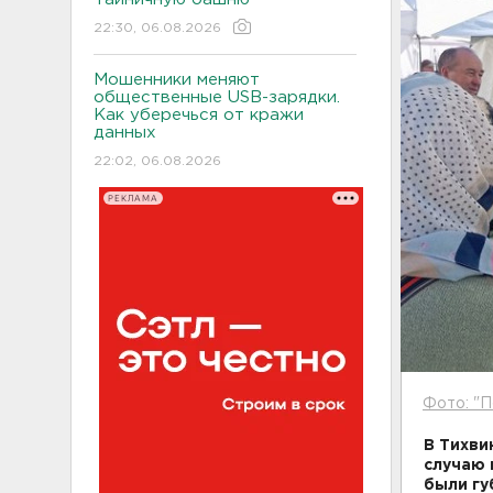
22:30, 06.08.2026
Мошенники меняют
общественные USB-зарядки.
Как уберечься от кражи
данных
22:02, 06.08.2026
РЕКЛАМА
Фото: "П
В Тихви
случаю 
были гу