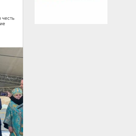
 честь
ние