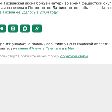
м, Тихвинская икона божьей матери во время фашисткой окуп
ыла вывезена в Псков, потом Латвию, потом побывала в Чикаго
в Тихвин ее удалось в 2004 году
.
рвыми узнавать о главных событиях в Ленинградской области -
вайтесь на
канал 47news в Telegram
и
в Maх
 опечатку? Сообщите через форму
обратной связи
.