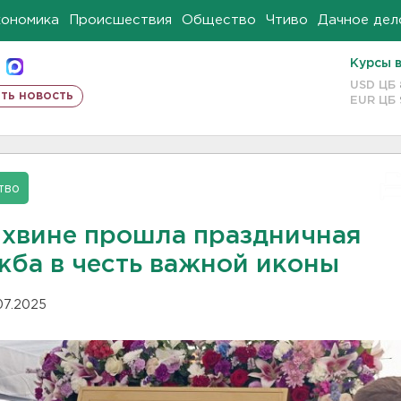
кономика
Происшествия
Общество
Чтиво
Дачное дел
Курсы 
USD ЦБ
ть новость
EUR ЦБ
тво
ихвине прошла праздничная
жба в честь важной иконы
.07.2025