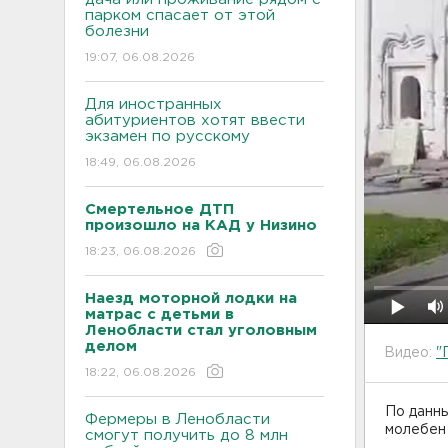
парком спасает от этой
болезни
19:07, 06.08.2026
Для иностранных
абитуриентов хотят ввести
экзамен по русскому
18:49, 06.08.2026
Смертельное ДТП
произошло на КАД у Низино
18:23, 06.08.2026
Наезд моторной лодки на
матрас с детьми в
Ленобласти стал уголовным
делом
Видео:
"
18:22, 06.08.2026
По данны
Фермеры в Ленобласти
молебен 
смогут получить до 8 млн