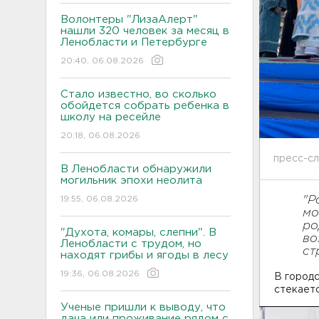
Волонтеры "ЛизаАлерт"
нашли 320 человек за месяц в
Ленобласти и Петербурге
20:40, 06.08.2026
Стало известно, во сколько
обойдется собрать ребенка в
школу на ресейле
20:18, 06.08.2026
пресс-с
В Ленобласти обнаружили
могильник эпохи неолита
19:55, 06.08.2026
"Р
мо
ро
"Духота, комары, слепни". В
во
Ленобласти с трудом, но
ст
находят грибы и ягоды в лесу
19:36, 06.08.2026
В городс
стекает
Ученые пришли к выводу, что
дача или проживание рядом с