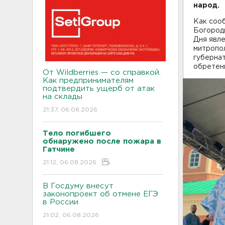
народ.
Как сооб
Богород
Дня явл
митропо
губерна
обретен
От Wildberries — со справкой.
Как предпринимателям
подтвердить ущерб от атак
на склады
21:37, 06.08.2026
Тело погибшего
обнаружено после пожара в
Гатчине
21:12, 06.08.2026
В Госдуму внесут
законопроект об отмене ЕГЭ
в России
21:02, 06.08.2026