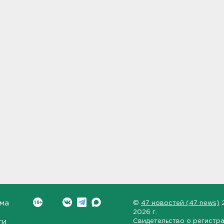
ма
©
47 новостей (47 news)
2026 г.
ти
Свидетельство о регистр