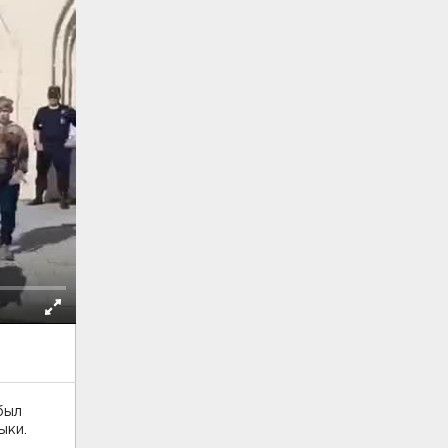
был
зыки.