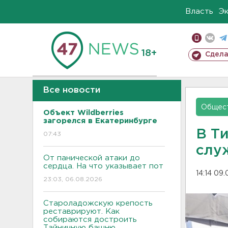
Власть
Э
18+
Сдела
Все новости
Общес
Объект Wildberries
загорелся в Екатеринбурге
В Т
07:43
слу
От панической атаки до
сердца. На что указывает пот
14:14 09
23:03, 06.08.2026
Староладожскую крепость
реставрируют. Как
собираются достроить
Тайничную башню