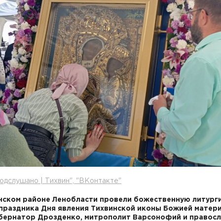
одслушано | Тихвин", "ВКонтакте"
нском районе Ленобласти провели божественную литург
праздника Дня явления Тихвинской иконы Божией матери
бернатор Дрозденко, митрополит Варсонофий и правос