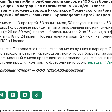
кая Премьер-Лига опубликовала список из 100 футболис
ующих на награды по итогам сезона-2024/25. В числе
тов — уроженец города Никольское Тосненского района
адской области, защитник "Краснодара" Сергей Петров.
списке — 10 вратарей, 30 защитников, 30 полузащитников и 30
их. Голосование пройдет в три этапа: сначала выберут журн
ы (с 26 по 30 мая), потом — болельщики (со 2 по 15 июня), а в
ты (с 18 по 24 июня). Победителей наградят 27 июня на преми
ПЛ" в Москве.
етнего Петрова этот сезон стал одним из лучших в карьере. О
о выходил в старте "Краснодара", помог клубу бороться за зо
расширенный список претендентов на звание лучшего защитни
ортсмен продлил контракт с футбольным клубом,
передвал 47n
 рубрики "Спорт" — ООО "ДСК АБЗ-Дорстрой"
рвыми узнавать о главных событиях в Ленинградской области -