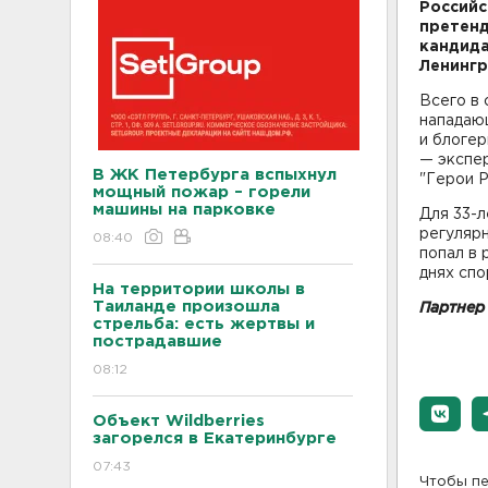
Российс
претенд
кандида
Ленингр
Всего в 
нападающ
и блогер
— экспер
В ЖК Петербурга вспыхнул
"Герои Р
мощный пожар – горели
машины на парковке
Для 33-л
регулярн
08:40
попал в 
днях сп
На территории школы в
Таиланде произошла
Партнер
стрельба: есть жертвы и
пострадавшие
08:12
Объект Wildberries
загорелся в Екатеринбурге
07:43
Чтобы пе