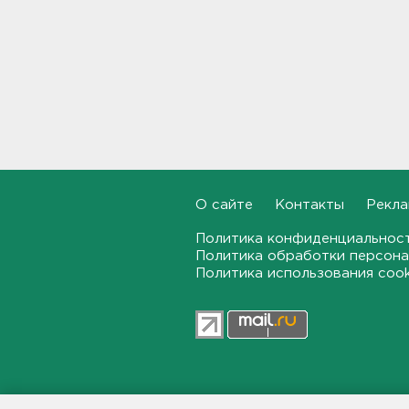
Тело погибшего
обнаружено после пожара в
Гатчине
21:12, 06.08.2026
В Госдуму внесут
законопроект об отмене ЕГЭ
в России
21:02, 06.08.2026
О сайте
Контакты
Рекла
Волонтеры "ЛизаАлерт"
нашли 320 человек за месяц в
Политика конфиденциальнос
Ленобласти и Петербурге
Политика обработки персона
Политика использования coo
20:40, 06.08.2026
Стало известно, во сколько
обойдется собрать ребенка в
школу на ресейле
20:18, 06.08.2026
47news.ru — независимое интерн