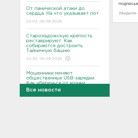
подписы
От панической атаки до
сердца. На что указывает пот
Увидели
23:03, 06.08.2026
Староладожскую крепость
реставрируют. Как
собираются достроить
Тайничную башню
22:30, 06.08.2026
Мошенники меняют
общественные USB-зарядки.
Как уберечься от кражи
данных
Все новости
22:02, 06.08.2026
От Wildberries — со справкой.
Как предпринимателям
подтвердить ущерб от атак
на склады
21:37, 06.08.2026