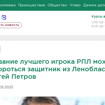
кономика
Происшествия
Общество
Чтиво
Дачное дел
Курсы 
USD ЦБ
ть новость
EUR ЦБ
звание лучшего игрока РПЛ мо
ороться защитник из Ленобла
гей Петров
.05.2025