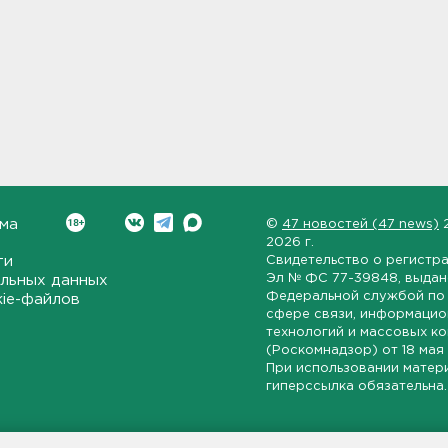
ма
©
47 новостей (47 news)
2026 г.
ти
Свидетельство о регистр
Эл № ФС 77-39848
, выда
льных данных
Федеральной службой по 
kie-файлов
сфере связи, информаци
технологий и массовых к
(Роскомнадзор) от
18 мая
При использовании матер
гиперссылка обязательна.
ет-издание, направленное на всестороннее освещение политиче