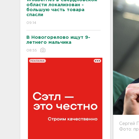
области локализован -
большую часть товара
спасли
09:14
В Новогорелово ищут 9-
летнего мальчика
08:55
РЕКЛАМА
Сергей 
Фото: п