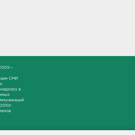
2005—
ации СМИ
но
надзору в
онных
оммуникаций
 2010г.
иалов
ской и