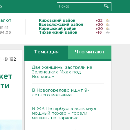
о
валют
Кировский район
+22
Всеволожский район
+20
81.41
Киришский район
+20
94.06
Тихвинский район
+16
Темы дня
Что читают
182
Две женщины застряли на
Зеленецких Мхах под
жет
Волховом
сти
В Новогорелово ищут 9-
летнего мальчика
В ЖК Петербурга вспыхнул
мощный пожар – горели
машины на парковке