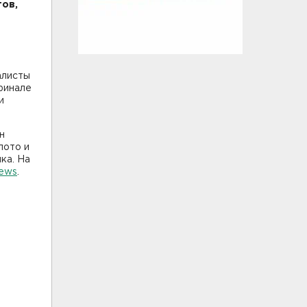
тов,
алисты
 финале
и
н
лото и
ка. На
ews
.