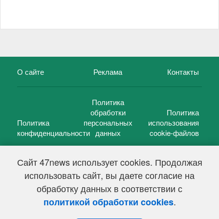
О сайте
Реклама
Контакты
Политика
обработки
Политика
Политика
персональных
использования
конфиденциальности
данных
cookie-файлов
Сайт 47news использует cookies. Продолжая
использовать сайт, вы даете согласие на
©
47 новостей (47 news)
2005 — 2026 г.
обработку данных в соответствии с
Свидетельство о регистрации СМИ Эл № ФС 77-39848, выдано
Федеральной службой по надзору в сфере связи,
.
политикой обработки cookies
информационных технологий и массовых коммуникаций
(Роскомнадзор) от 18 мая 2010г.