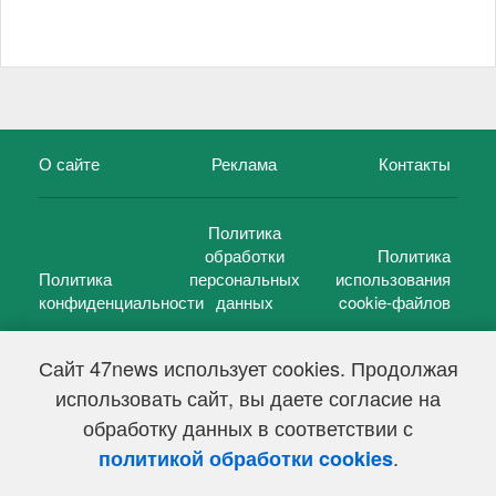
О сайте
Реклама
Контакты
Политика
обработки
Политика
Политика
персональных
использования
конфиденциальности
данных
cookie-файлов
Сайт 47news использует cookies. Продолжая
использовать сайт, вы даете согласие на
©
47 новостей (47 news)
2005 — 2026 г.
обработку данных в соответствии с
Свидетельство о регистрации СМИ Эл № ФС 77-39848, выдано
Федеральной службой по надзору в сфере связи,
.
политикой обработки cookies
информационных технологий и массовых коммуникаций
(Роскомнадзор) от 18 мая 2010г.