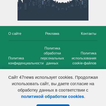
О сайте
Реклама
Контакты
Политика
обработки
Политика
Политика
персональных
использования
конфиденциальности
данных
cookie-файлов
Сайт 47news использует cookies. Продолжая
использовать сайт, вы даете согласие на
©
47 новостей (47 news)
2005 — 2026 г.
обработку данных в соответствии с
Свидетельство о регистрации СМИ Эл № ФС 77-39848, выдано
Федеральной службой по надзору в сфере связи,
.
политикой обработки cookies
информационных технологий и массовых коммуникаций
(Роскомнадзор) от 18 мая 2010г.