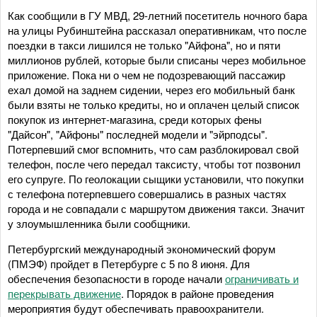
Как сообщили в ГУ МВД, 29-летний посетитель ночного бара
на улицы Рубинштейна рассказал оперативникам, что после
поездки в такси лишился не только "Айфона", но и пяти
миллионов рублей, которые были списаны через мобильное
приложение. Пока ни о чем не подозревающий пассажир
ехал домой на заднем сидении, через его мобильный банк
были взяты не только кредиты, но и оплачен целый список
покупок из интернет-магазина, среди которых фены
"Дайсон", "Айфоны" последней модели и "эйрподсы".
Потерпевший смог вспомнить, что сам разблокировал свой
телефон, после чего передал таксисту, чтобы тот позвонил
его супруге. По геолокации сыщики установили, что покупки
с телефона потерпевшего совершались в разных частях
города и не совпадали с маршрутом движения такси. Значит
у злоумышленника были сообщники.
Петербургский международный экономический форум
(ПМЭФ) пройдет в Петербурге с 5 по 8 июня. Для
обеспечения безопасности в городе начали
ограничивать и
перекрывать движение
. Порядок в районе проведения
мероприятия будут обеспечивать правоохранители.