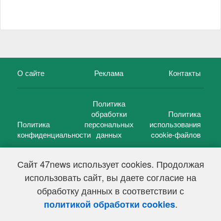
О сайте
Реклама
Контакты
Политика
обработки
Политика
Политика
персональных
использования
конфиденциальности
данных
cookie-файлов
Сайт 47news использует cookies. Продолжая
использовать сайт, вы даете согласие на
©
47 новостей (47 news)
2005 — 2026 г.
обработку данных в соответствии с
Свидетельство о регистрации СМИ Эл № ФС 77-39848, выдано
Федеральной службой по надзору в сфере связи,
.
политикой обработки cookies
информационных технологий и массовых коммуникаций
(Роскомнадзор) от 18 мая 2010г.