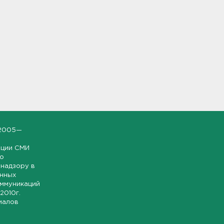
2005—
ации СМИ
но
надзору в
онных
оммуникаций
 2010г.
иалов