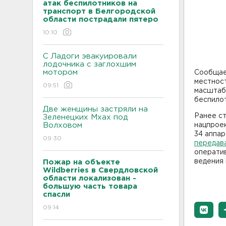
атак беспилотников на
транспорт в Белгородской
области пострадали пятеро
10:10
С Ладоги эвакуировали
лодочника с заглохшим
мотором
Сообщает
местнос
09:51
масштаб
беспилот
Две женщины застряли на
Ранее ст
Зеленецких Мхах под
Волховом
нацпрое
34 аппар
09:30
передав
оператив
ведения 
Пожар на объекте
Wildberries в Свердловской
области локализован -
большую часть товара
спасли
09:14