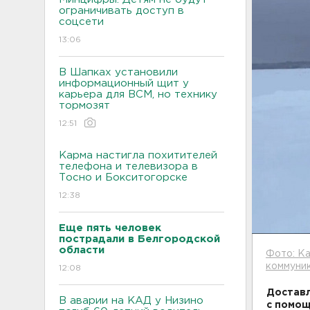
ограничивать доступ в
соцсети
13:06
В Шапках установили
информационный щит у
карьера для ВСМ, но технику
тормозят
12:51
Карма настигла похитителей
телефона и телевизора в
Тосно и Бокситогорске
12:38
Еще пять человек
пострадали в Белгородской
области
Фото: Ка
коммуник
12:08
Доставл
В аварии на КАД у Низино
с помощ