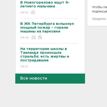
В Новогорелово ищут 9-
летнего мальчика
Чтобы пе
подписы
08:55
Увидели
В ЖК Петербурга вспыхнул
мощный пожар – горели
машины на парковке
08:40
На территории школы в
Таиланде произошла
стрельба: есть жертвы и
пострадавшие
08:12
Объект Wildberries
Все новости
загорелся в Екатеринбурге
07:43
От панической атаки до
сердца. На что указывает пот