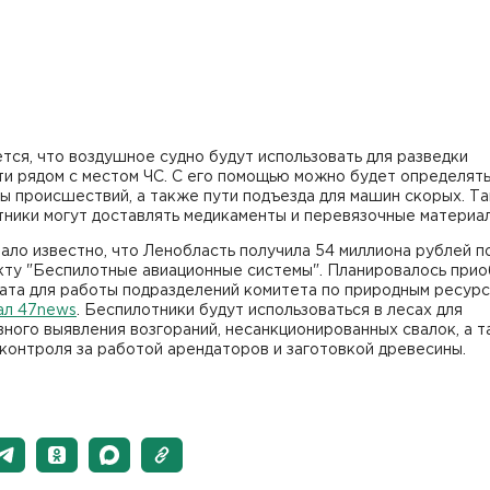
ся, что воздушное судно будут использовать для разведки
ти рядом с местом ЧС. С его помощью можно будет определят
ы происшествий, а также пути подъезда для машин скорых. Т
ники могут доставлять медикаменты и перевязочные материа
ало известно, что Ленобласть получила 54 миллиона рублей п
кту "Беспилотные авиационные системы". Планировалось при
ата для работы подразделений комитета по природным ресурс
ал 47news
. Беспилотники будут использоваться в лесах для
ного выявления возгораний, несанкционированных свалок, а 
контроля за работой арендаторов и заготовкой древесины.