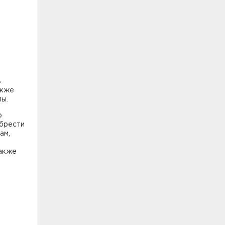
ь
акже
лы.
о
обрести
ам,
также