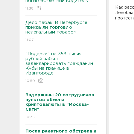
погиб 60-летний водитель
Как рас
11:38
Ленобла
протест
Дело табак. В Петербурге
прикрыли торговлю
нелегальным товаром
11:07
"Подарки" на 358 тысяч
рублей забыл
задекларировать гражданин
Кубы на границе в
Ивангороде
10:50
Задержаны 20 сотрудников
пунктов обмена
криптовалюты в "Москва-
Сити"
10:35
После ракетного обстрела и