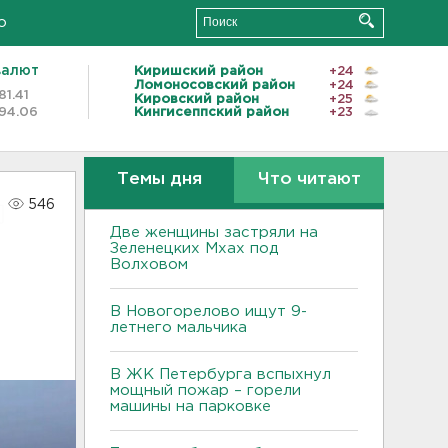
о
валют
Киришский район
+24
Ломоносовский район
+24
81.41
Кировский район
+25
94.06
Кингисеппский район
+23
Темы дня
Что читают
546
Две женщины застряли на
Зеленецких Мхах под
Волховом
)
В Новогорелово ищут 9-
летнего мальчика
В ЖК Петербурга вспыхнул
мощный пожар – горели
машины на парковке