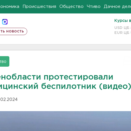
кономика
Происшествия
Общество
Чтиво
Дачное дел
Курсы 
USD ЦБ
ть новость
EUR ЦБ
тво
енобласти протестировали
ицинский беспилотник (видео
.02.2024