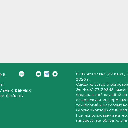
ма
©
47 новостей (47 news)
2026 г.
ти
Свидетельство о регистр
Эл № ФС 77-39848
, выда
льных данных
Федеральной службой по 
kie-файлов
сфере связи, информаци
технологий и массовых к
(Роскомнадзор) от
18 мая
При использовании матер
гиперссылка обязательна.