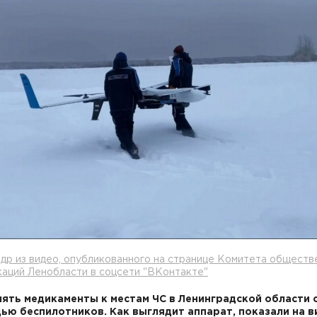
др из видео, опубликованного на странице Комитета обществ
аций Ленобласти в соцсети "ВКонтакте"
ять медикаменты к местам ЧС в Ленинградской области 
ью беспилотников. Как выглядит аппарат, показали на в