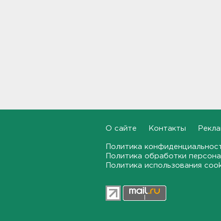
23:03, 06.08.2026
Староладожскую крепость
реставрируют. Как
собираются достроить
Тайничную башню
22:30, 06.08.2026
Мошенники меняют
общественные USB-зарядки.
Как уберечься от кражи
данных
22:02, 06.08.2026
О сайте
Контакты
Рекла
От Wildberries — со справкой.
Политика конфиденциальнос
Как предпринимателям
Политика обработки персона
подтвердить ущерб от атак
Политика использования coo
на склады
21:37, 06.08.2026
Тело погибшего
обнаружено после пожара в