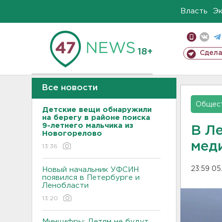
Власть
Э
18+
Сдела
Все новости
Общес
Детские вещи обнаружили
на берегу в районе поиска
9-летнего мальчика из
В Л
Новогорелово
мед
13:36
23:59 05
Новый начальник УФСИН
появился в Петербурге и
Ленобласти
13:20
Минцифры: Детям не будут