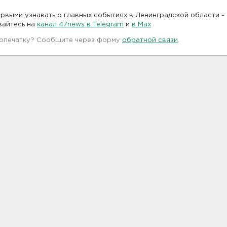
рвыми узнавать о главных событиях в Ленинградской области -
вайтесь на
канал 47news в Telegram
и
в Maх
 опечатку? Сообщите через форму
обратной связи
.