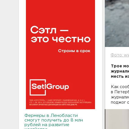
Фото: ww
Трое мо
журнали
месть и
Как соо
в Петер
журналис
поджог о
Фермеры в Ленобласти
смогут получить до 8 млн
рублей на развитие