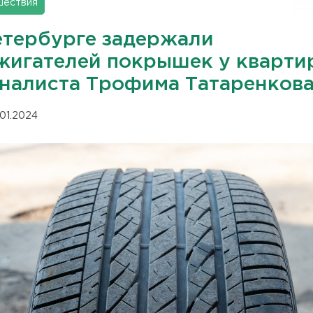
шествия
етербурге задержали
жигателей покрышек у кварти
налиста Трофима Татаренков
.01.2024