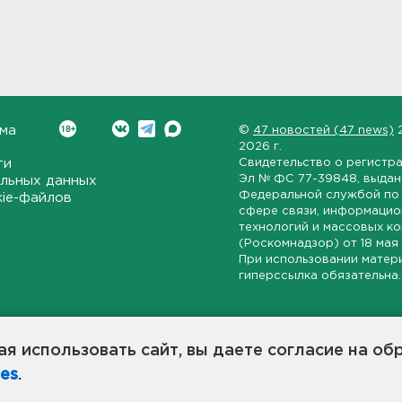
ма
©
47 новостей (47 news)
2026 г.
ти
Свидетельство о регистр
Эл № ФС 77-39848
, выда
льных данных
Федеральной службой по 
kie-файлов
сфере связи, информаци
технологий и массовых к
(Роскомнадзор) от
18 мая
При использовании матер
гиперссылка обязательна.
ет-издание, направленное на всестороннее освещение политиче
ской области, экономической и инвестиционной активности в ре
я использовать сайт, вы даете согласие на об
7 новостей» станет популярной и конструктивной площадкой дл
es
.
оисходят в 47-м регионе России.