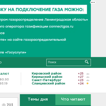
о
валют
Кировский район
+25
Киришский район
+27
80.93
Санкт-Петербург
+23
93.19
Сланцевский район
+24
Темы дня
Что читают
703