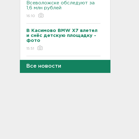
Всеволожске обследуют за
1,6 млн рублей
16:10
В Касимово BMW X7 влетел
и снёс детскую площадку -
фото
15:51
Лобовая авария собрала
Все новости
пробку больше 8 км на
"Коле" - фото
15:32
Стало известно, зачем
депутатов ЗакСа экстренно
вызывают на работу
15:14
Жителей Ленобласти
предупреждают, что погода
завтра испортится, и