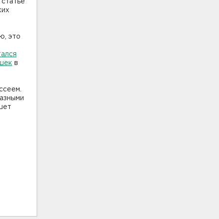
 статье
ких
ю, это
тался
ышек
в
а
ссеем.
разными
шет