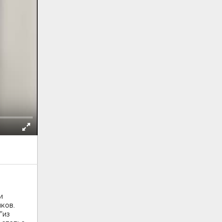
и
ков.
 "из