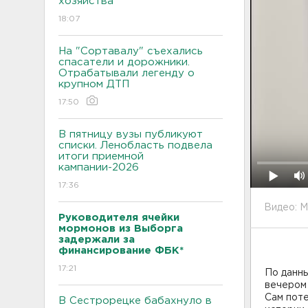
хозяйства
18:07
На "Сортавалу" съехались
спасатели и дорожники.
Отрабатывали легенду о
крупном ДТП
17:50
В пятницу вузы публикуют
списки. Ленобласть подвела
итоги приемной
кампании-2026
17:36
Видео: 
Руководителя ячейки
мормонов из Выборга
задержали за
финансирование ФБК*
17:21
По данны
вечером 
Сам пот
В Сестрорецке бабахнуло в