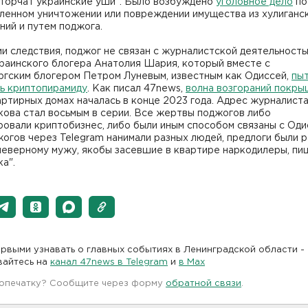
 торчат украинские уши". Было возбуждено
уголовное дело
по
ленном уничтожении или повреждении имущества из хулиганс
ний и путем поджога.
и следствия, поджог не связан с журналистской деятельность
раинского блогера Анатолия Шария, который вместе с
ргским блогером Петром Луневым, известным как Одиссей,
пы
ть криптопирамиду
. Как писал 47news,
волна возгораний покр
ртирных домах началась в конце 2023 года. Адрес журналист
кова стал восьмым в серии. Все жертвы поджогов либо
овали криптобизнес, либо были иным способом связаны с Оди
огов через Telegram нанимали разных людей, предлоги были 
неверному мужу, якобы засевшие в квартире наркодилеры, пи
а".
рвыми узнавать о главных событиях в Ленинградской области -
вайтесь на
канал 47news в Telegram
и
в Maх
 опечатку? Сообщите через форму
обратной связи
.