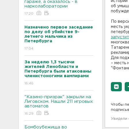
истории
гараже, а оказалось - в
нарколаборатории
об умыш
побужде
17:20
По верси
месть ук
Назначено первое заседание
по делу об убийстве 9-
петербу
летнего мальчика из
запусти
Петербурга
многоква
Татарен
17:04
рекламир
Для подж
За неделю 1,3 тысячи
– месть 
жителей Ленобласти и
"Фонтанк
Петербурга были атакованы
членистоногими вампирами
16:46
"Казино-призрак" закрыли на
Лиговском. Нашли 211 игровых
Чтобы пе
автоматов
подписы
16:29
Увидели
Бомбоубежища во