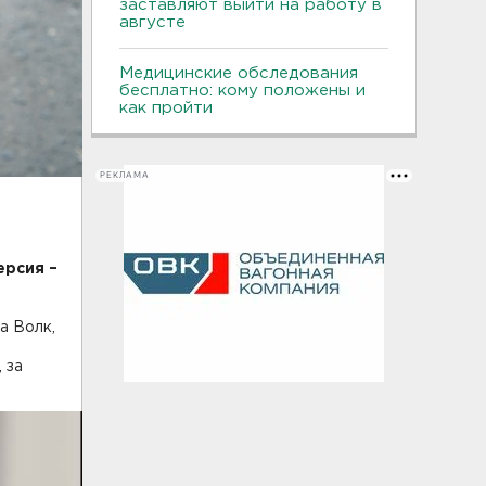
заставляют выйти на работу в
августе
Медицинские обследования
бесплатно: кому положены и
как пройти
РЕКЛАМА
ерсия –
а Волк,
, за