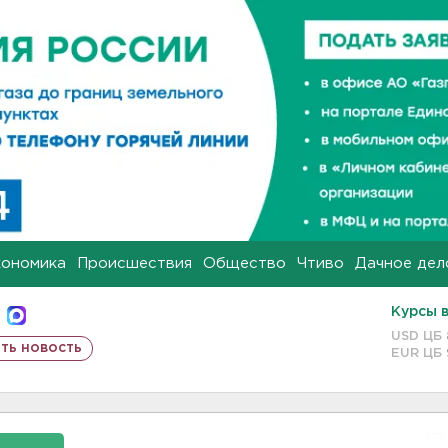
кономика
Происшествия
Общество
Чтиво
Дачное дел
Курсы 
USD ЦБ
ть новость
EUR ЦБ