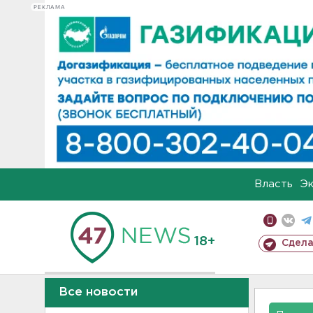
РЕКЛАМА
Власть
Э
18+
Сдела
Все новости