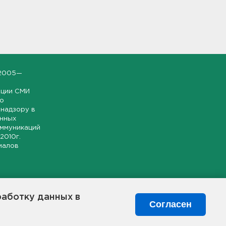
2005—
ации СМИ
но
надзору в
онных
оммуникаций
 2010г.
иалов
ской и
гионе.
работку данных в
я свободного
Согласен