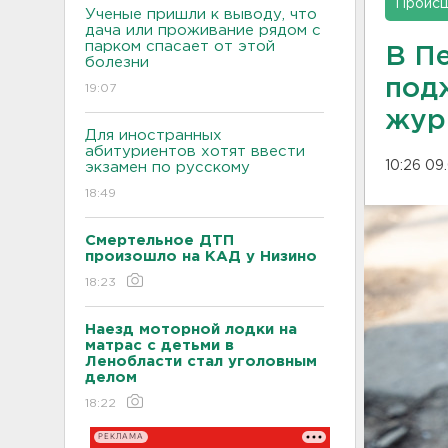
Проис
Ученые пришли к выводу, что
дача или проживание рядом с
парком спасает от этой
В П
болезни
под
19:07
жур
Для иностранных
абитуриентов хотят ввести
10:26 09
экзамен по русскому
18:49
Смертельное ДТП
произошло на КАД у Низино
18:23
Наезд моторной лодки на
матрас с детьми в
Ленобласти стал уголовным
делом
18:22
РЕКЛАМА